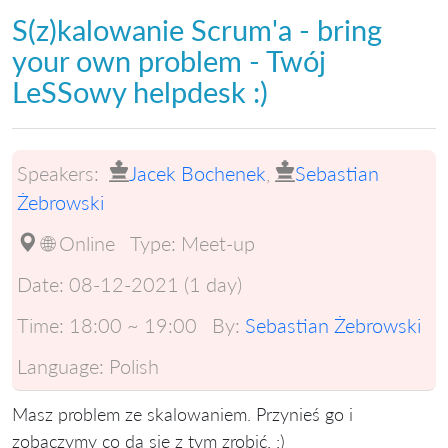
S(z)kalowanie Scrum'a - bring
your own problem - Twój
LeSSowy helpdesk :)
Speakers:
Jacek Bochenek
,
Sebastian
Żebrowski
🌐 Online
Type:
Meet-up
Date:
08-12-2021 (1 day)
Time:
18:00 ~ 19:00
By:
Sebastian Żebrowski
Language:
Polish
Masz problem ze skalowaniem. Przynieś go i
zobaczymy co da się z tym zrobić. :)