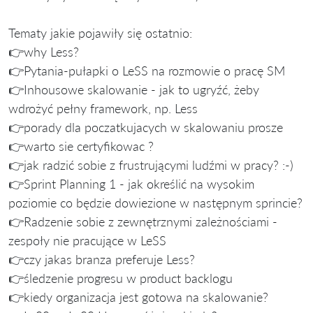
Tematy jakie pojawiły się ostatnio:
👉why Less?
👉Pytania-pułapki o LeSS na rozmowie o pracę SM
👉Inhousowe skalowanie - jak to ugryźć, żeby
wdrożyć pełny framework, np. Less
👉porady dla poczatkujacych w skalowaniu prosze
👉warto sie certyfikowac ?
👉jak radzić sobie z frustrującymi ludźmi w pracy? :-)
👉Sprint Planning 1 - jak określić na wysokim
poziomie co będzie dowiezione w następnym sprincie?
👉Radzenie sobie z zewnętrznymi zależnościami -
zespoły nie pracujące w LeSS
👉czy jakas branza preferuje Less?
👉śledzenie progresu w product backlogu
👉kiedy organizacja jest gotowa na skalowanie?