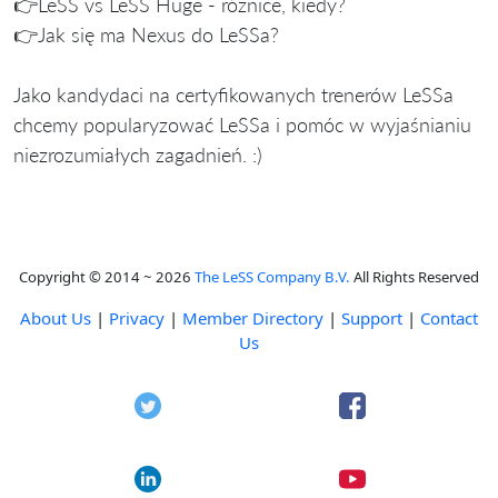
👉LeSS vs LeSS Huge - różnice, kiedy?
👉Jak się ma Nexus do LeSSa?
Jako kandydaci na certyfikowanych trenerów LeSSa
chcemy popularyzować LeSSa i pomóc w wyjaśnianiu
niezrozumiałych zagadnień. :)
Copyright © 2014 ~ 2026
The LeSS Company B.V.
All Rights Reserved
About Us
|
Privacy
|
Member Directory
|
Support
|
Contact
Us