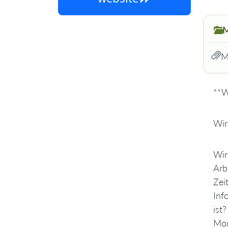
M
M
**W
Wir
Wir
Arb
Zei
Inf
ist
Mom