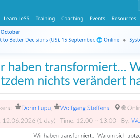
Learn LeSS
Training
Coaching
Events
Resources
9 October
t to Better Decisions (US), 15 September, 🌐 Online
Syst
r haben transformiert… 
otzdem nichts verändert h
kers:
Dorin Lupu
,
Wolfgang Steffens
🌐 Onli
:
12.06.2026 (1 day)
Time:
12:00 ~ 13:00
By:
Wol