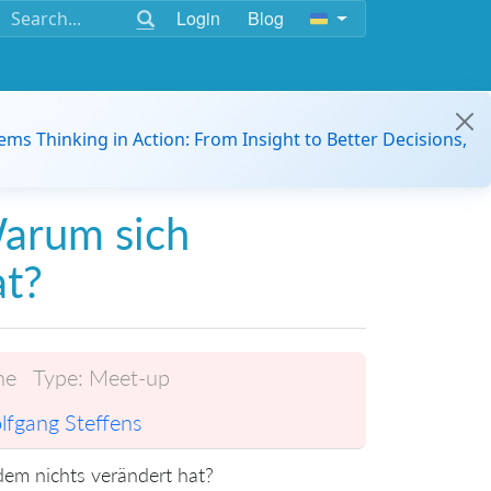
Login
Blog
ems Thinking in Action: From Insight to Better Decisions,
Warum sich
at?
ne
Type:
Meet-up
fgang Steffens