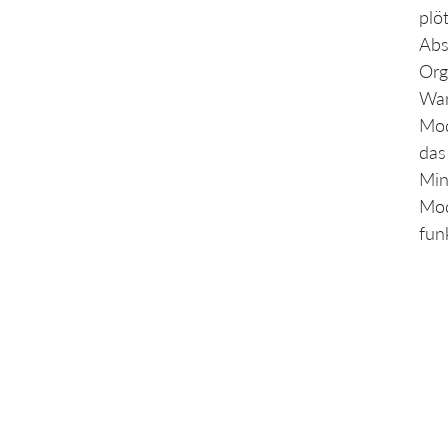
plö
Abs
Org
War
Mod
das
Min
Mod
fun