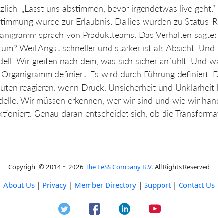
tzlich: „Lasst uns abstimmen, bevor irgendetwas live geht.“
timmung wurde zur Erlaubnis. Dailies wurden zu Status-
anigramm sprach von Produktteams. Das Verhalten sagte: I
um? Weil Angst schneller und stärker ist als Absicht. Und
ell. Wir greifen nach dem, was sich sicher anfühlt. Und was
 Organigramm definiert. Es wird durch Führung definiert. 
uten reagieren, wenn Druck, Unsicherheit und Unklarheit 
elle. Wir müssen erkennen, wer wir sind und wie wir han
ktioniert. Genau daran entscheidet sich, ob die Transformat
Copyright © 2014 ~ 2026
The LeSS Company B.V.
All Rights Reserved
About Us
|
Privacy
|
Member Directory
|
Support
|
Contact Us