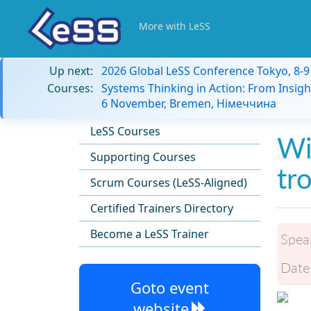
More with LeSS
Up next:
2026 Global LeSS Conference Tokyo, 8-
Courses:
Systems Thinking in Action: From Insigh
6 November, Bremen, Німеччина
LeSS Courses
Wi
Supporting Courses
tr
Scrum Courses (LeSS-Aligned)
Certified Trainers Directory
Become a LeSS Trainer
Spea
Date
Goto event
website