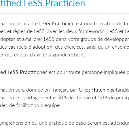
tified LeSS Practicien
mation certifiante
LeSS Practicien
est une formation de tro
pes et règles de LeSS, avec les deux frameworks, LeSS et L
dopter et améliorer LeSS dans votre groupe de développe
des cas réels d'adoption, des exercices, ainsi qu'un ensemb
er des enjeux d'agilité à grande échelle.
ied LeSS Practitioner
est pour toute personne impliquée dan
mation sera donnée en français par
Greg
Hutchings
tandi
mation est partagée entre 50% de théorie et 50% de pratiq
es de facilitation d'equipe.
mpréhension ou une pratique de base Scrum est attendue 