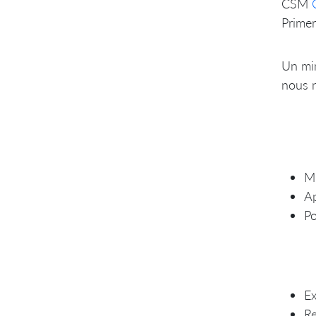
CSM
Prime
Un mim
nous n
Mi
A
Po
Ex
Re