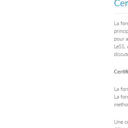
Cer
La for
princi
pour a
LeSS, 
discut
Certif
La for
La for
method
Une co