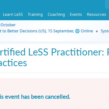
Learn LeSS
Training
Coaching
Events
Resources
9 October
t to Better Decisions (US), 15 September, 🌐 Online
Syst
rtified LeSS Practitioner: 
actices
is event has been cancelled.