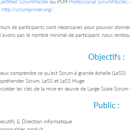
Certified ScrumMaster
ou PSM
Professional ScrumMaster
,
r
http://scrumprimer.org/
.
um de participants sont nécessaires pour pouvoir donner 
'avons pas le nombre minimal de participant, nous rembour
Objectifs :
eux comprendre ce qu’est Scrum à grande échelle (LeSS)
ppréhender Scrum, LeSS et LeSS Huge
sséder les clés de la mise en œuvre de Large Scale Scrum 
Public :
écutifs & Direction informatique
sponsables produit