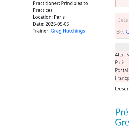
Practitioner: Principles to
Practices
Location:
Paris
Date
Date:
2025-05-05
Trainer:
Greg Hutchings
By:
G
4ter P
Paris
Postal
Francj
Descri
Pré
Gre