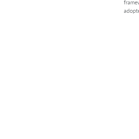
framew
adopt