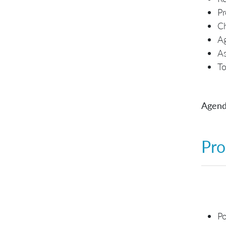
Pr
Ch
A
As
To
Agend
Pro
Po