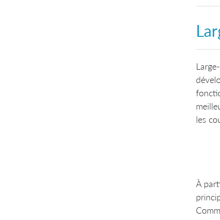
Lar
Large-
dévelo
foncti
meille
les co
À part
princi
Comme 