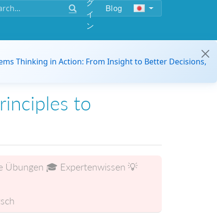
グ
Blog
イ
ン
ems Thinking in Action: From Insight to Better Decisions,
rinciples to
ive Übungen 🎓 Expertenwissen 💡
sch