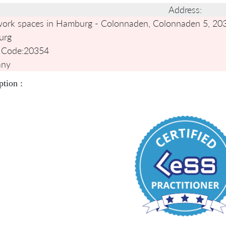
Address:
work spaces in Hamburg - Colonnaden, Colonnaden 5, 2
urg
 Code:
20354
any
ption :