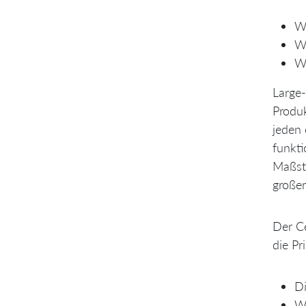
Wi
Wi
Wi
Large-
Produk
jeden 
funkti
Maßsta
große
Der Ce
die Pr
Di
Wi