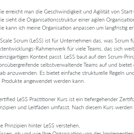
e erreicht man die Geschwindigkeit und Agilität von Star
e sieht die Organisationsstruktur einer agilen Organisatio
e kann ich meine Organisation anpassen um langfristig erf
Scale Scrum (LeSS) ist für Unternehmen das, was Scrum für 
tentwicklungs-Rahmenwerk für viele Teams, das sich weiter
einzigartigen Kontext passt. LeSS baut auf den Scrum-Prin
onsübergreifende selbstverwaltende Teams auf und bietet
b anzuwenden. Es bietet einfache strukturelle Regeln und
r Produkte angewendet werden kann.
rtified LeSS Practitioner Kurs ist ein tiefergehender Zert
inzipien und Leitfäden umfasst. Nach diesem Kurs werden 
e Prinzipien hinter LeSS verstehen,
ssen, ob und wie Ihre Organisation von der Implementieru