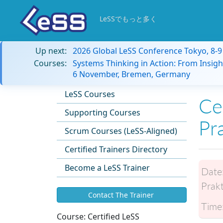
LeSSでもっと多く
Up next:
2026 Global LeSS Conference Tokyo, 8-
Courses:
Systems Thinking in Action: From Insigh
6 November, Bremen, Germany
LeSS Courses
Cer
Supporting Courses
Pr
Scrum Courses (LeSS-Aligned)
Certified Trainers Directory
Become a LeSS Trainer
Date
Prak
Contact The Trainer
Time
Course:
Certified LeSS