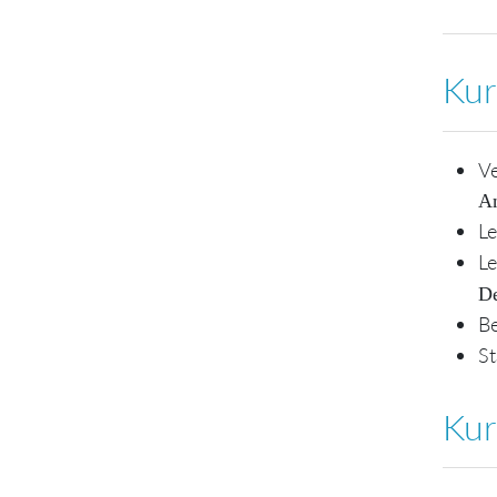
Kur
V
An
Le
Le
De
Be
St
Kur