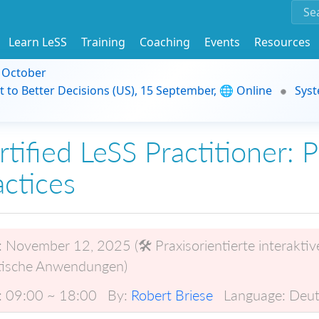
Learn LeSS
Training
Coaching
Events
Resources
9 October
t to Better Decisions (US), 15 September, 🌐 Online
Syst
tified LeSS Practitioner: P
actices
:
November 12, 2025 (🛠️ Praxisorientierte interakt
tische Anwendungen)
:
09:00 ~ 18:00
By:
Robert Briese
Language:
Deut