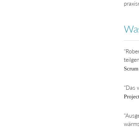
praxis
Was
"Rober
teilge
Scrum 
"Das w
Projec
"Ausge
wärms