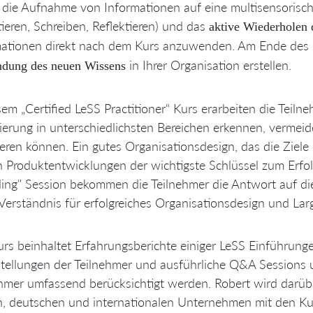
die Aufnahme von Informationen auf eine multisensorisch
ieren, Schreiben, Reflektieren) und das
aktive Wiederholen d
mationen direkt nach dem Kurs anzuwenden. Am Ende des
in Ihrer Organisation erstellen.
dung des neuen Wissens
sem „Certified LeSS Practitioner“ Kurs erarbeiten die Teiln
ierung in unterschiedlichsten Bereichen erkennen, verme
eren können. Ein gutes Organisationsdesign, das die Ziele
 Produktentwicklungen der wichtigste Schlüssel zum Erfolg
ing" Session bekommen die Teilnehmer die Antwort auf di
 Verständnis für erfolgreiches Organisationsdesign und La
rs beinhaltet Erfahrungsberichte einiger LeSS Einführung
tellungen der Teilnehmer und ausführliche Q&A Sessions um
hmer umfassend berücksichtigt werden. Robert wird darübe
, deutschen und internationalen Unternehmen mit den Kur