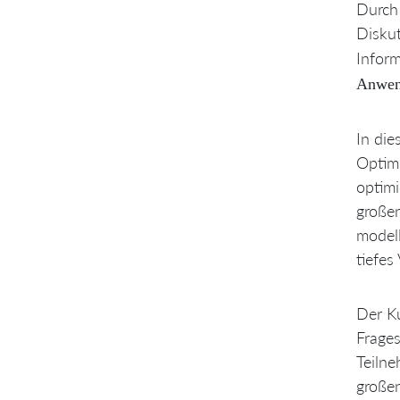
Durch 
Diskut
Infor
Anwen
In die
Optim
optimi
großen
modell
tiefes
Der Ku
Frages
Teilne
großen