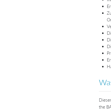
Er
Zu
Or
Ve
Di
Di
Di
Pr
Er
Ha
Was
Diese
the B