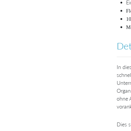
Ei
Fl
10
Me
Det
In die
schne
Unter
Organi
ohne 
voran
Dies s