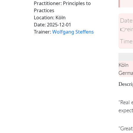
Practitioner: Principles to
Practices
Location:
Köln
Date
Date:
2025-12-01
👉ein
Trainer:
Wolfgang Steffens
Time
Köln
Germ
Descri
"Real 
expect
"Great