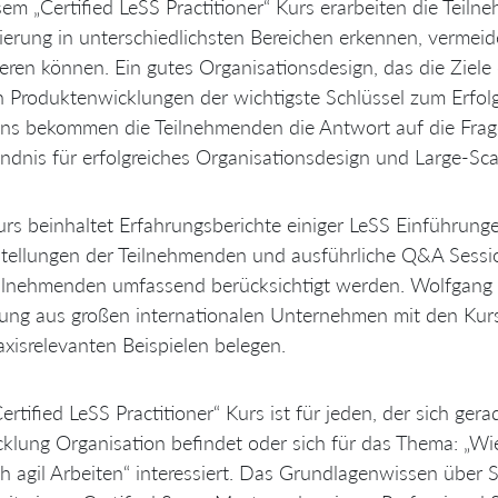
sem „Certified LeSS Practitioner“ Kurs erarbeiten die Teil
ierung in unterschiedlichsten Bereichen erkennen, verme
eren können. Ein gutes Organisationsdesign, das die Ziele
 Produktenwicklungen der wichtigste Schlüssel zum Erfolg.
ns bekommen die Teilnehmenden die Antwort auf die Frage
ndnis für erfolgreiches Organisationsdesign und Large-Sca
rs beinhaltet Erfahrungsberichte einiger LeSS Einführung
tellungen der Teilnehmenden und ausführliche Q&A Session
ilnehmenden umfassend berücksichtigt werden. Wolfgang w
ung aus großen internationalen Unternehmen mit den Kurs
axisrelevanten Beispielen belegen.
ertified LeSS Practitioner“ Kurs ist für jeden, der sich ger
klung Organisation befindet oder sich für das Thema: „Wi
ch agil Arbeiten“ interessiert. Das Grundlagenwissen über