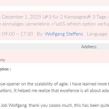
:
December 1, 2025 (🎉3 für 2 Kampagne🎉 3 Tage - i
 einmaliges Lernerlebnis ✅LeSS refresh option verfü
:
09:00 ~ 17:30
By:
Wolfgang Steffens
Language:
Address:
any
ption :
eye-opener on the scalability of agile. I have learned more
ations. It helped me realize that excellence is all about ada
 Job Wolfgang, thank you soooo much, this has been quite 