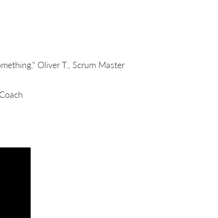
mething." Oliver T., Scrum Master
e Coach