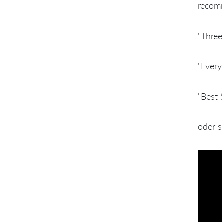
recomm
"Three
"Every
"Best 
oder s