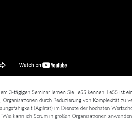
sem 3-tägigen Seminar lernen Sie LeSS kennen. LeSS ist ei
t, Organisationen durch Reduzierung von Komplexität zu ve
ungsfähigkeit (Agilität) im Dienste der höchsten Wertsch
: "Wie kann ich Scrum in großen Organisationen anwenden