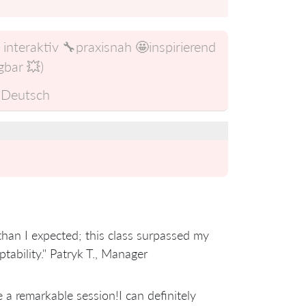
nteraktiv 🔧praxisnah 🤩inspirierend
gbar 💥)
Deutsch
 than I expected; this class surpassed my
ptability." Patryk T., Manager
a remarkable session!I can definitely