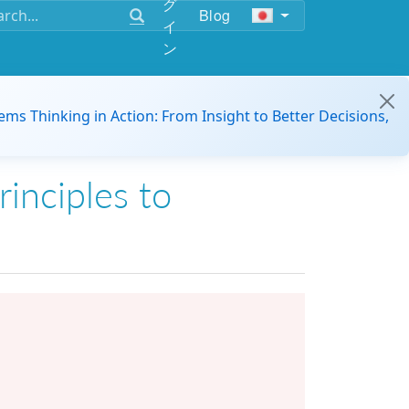
グ
Blog
イ
ン
ems Thinking in Action: From Insight to Better Decisions,
rinciples to