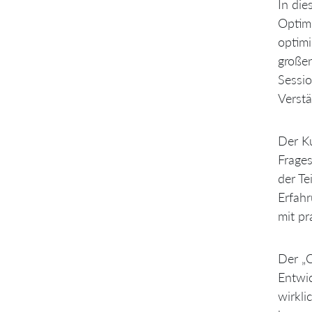
In die
Optim
optimi
großen
Sessio
Verstä
Der Ku
Frages
der Te
Erfahr
mit pr
Der „C
Entwic
wirkli