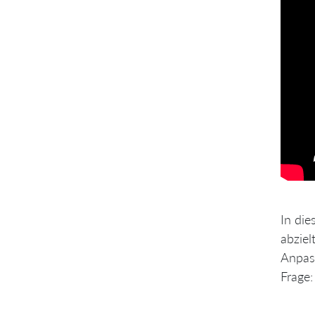
In die
abziel
Anpass
Frage