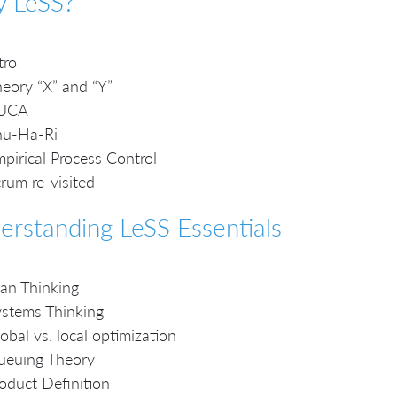
 LeSS?
tro
eory “X” and “Y”
UCA
hu-Ha-Ri
pirical Process Control
rum re-visited
erstanding LeSS Essentials
an Thinking
stems Thinking
obal vs. local optimization
ueuing Theory
oduct Definition