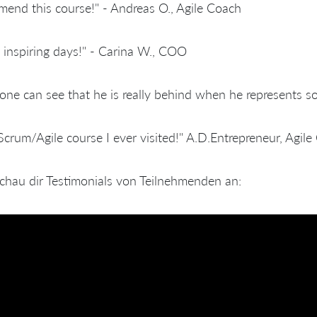
end this course!" - Andreas O., Agile Coach
 inspiring days!" - Carina W., COO
one can see that he is really behind when he represents so
Scrum/Agile course I ever visited!" A.D.Entrepreneur, Agil
chau dir Testimonials von Teilnehmenden an: