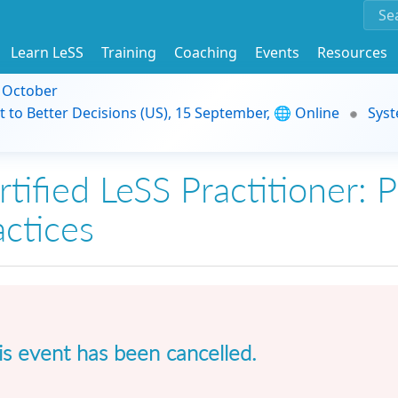
Learn LeSS
Training
Coaching
Events
Resources
9 October
t to Better Decisions (US), 15 September, 🌐 Online
Syst
tified LeSS Practitioner: P
actices
is event has been cancelled.