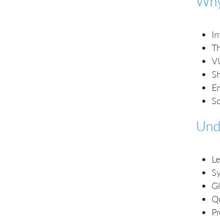
Why
In
Th
V
S
Em
Sc
Und
Le
Sy
Gl
Q
Pr