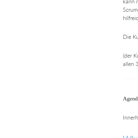
kann m
Scrum 
hilfrei
Die Ku
(der K
allen 
Agend
Innerh