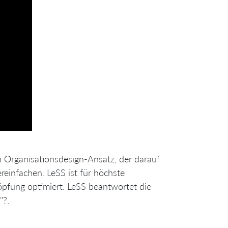
n Organisationsdesign-Ansatz, der darauf
reinfachen. LeSS ist für höchste
öpfung optimiert. LeSS beantwortet die
"?.