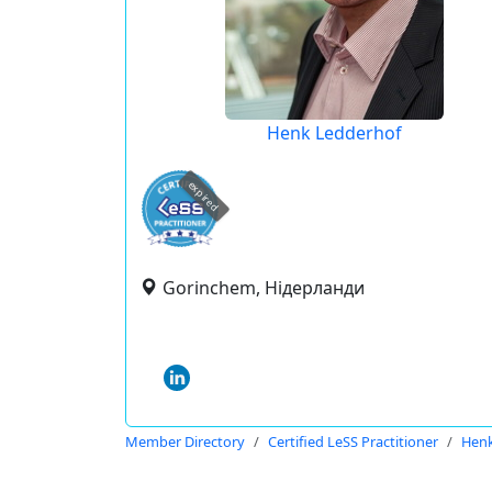
Henk Ledderhof
expired
Gorinchem, Нідерланди
Member Directory
Certified LeSS Practitioner
Henk