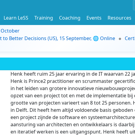
Learn LeSS
Training
Coaching
Events
Resources
9 October
t to Better Decisions (US), 15 September, 🌐 Online
Cert
Henk heeft ruim 25 jaar ervaring in de IT waarvan 22 ja
Henk is Prince2 practitioner en scrummaster gecertifi
in het leiden van grotere innovatieve nieuwbouwproject
opzet van een project tot en met de implementatie bij
grootte van projecten varieert van 8 tot 25 personen. 
in Delft. Dit heeft hem altijd voldoende basis gebod
een project zijnde de software en systeemarchitectur
aansturing van architecten en ontwikkelaars is daarbij
en iteratief werken is een uitgangspunt. Henk heeft 