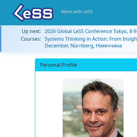
More with LeSS
Up next:
2026 Global LeSS Conference Tokyo, 8-
Courses:
Systems Thinking in Action: From Insigh
December, Nürnberg, Німеччина
Personal Profile