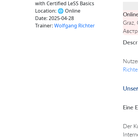
with Certified LeSS Basics
Location:
🌐 Online
Onlin
Date:
2025-04-28
Graz,
Trainer:
Wolfgang Richter
Австр
Descri
Nutzen
Richt
Unser
Eine 
Der Ku
Inter