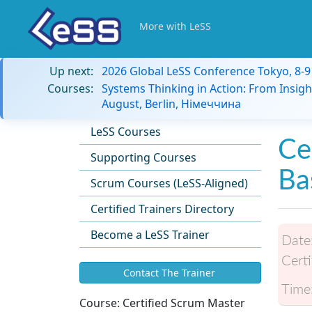
More with LeSS
Up next:
2026 Global LeSS Conference Tokyo, 8-
Courses:
Systems Thinking in Action: From Insigh
August, Berlin, Німеччина
LeSS Courses
Ce
Supporting Courses
Ba
Scrum Courses (LeSS-Aligned)
Certified Trainers Directory
Become a LeSS Trainer
Date
Certi
Contact The Trainer
Time
Course:
Certified Scrum Master