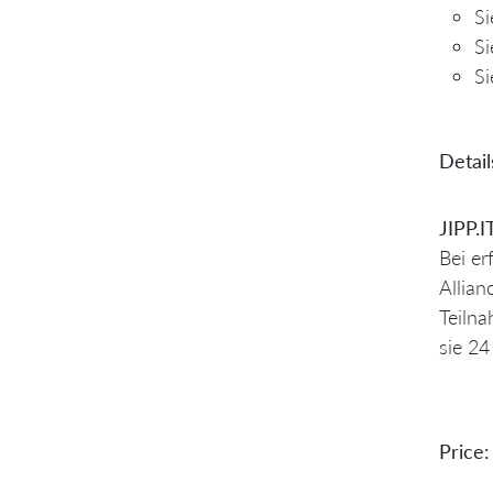
Si
Si
Si
Detail
JIPP.I
Bei er
Allian
Teilna
sie 24
Price: