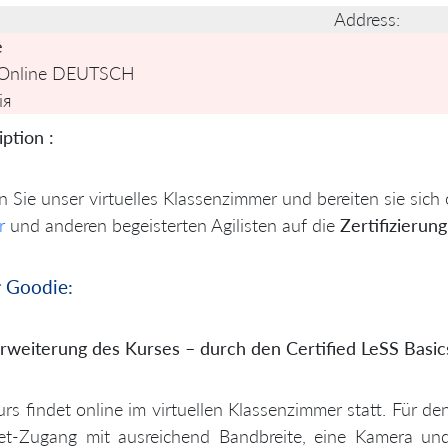
Address:
e
 Online DEUTSCH
ія
ption :
 Sie unser virtuelles Klassenzimmer und bereiten sie sich 
er
und anderen begeisterten Agilisten auf die
Zertifizierun
 Goodie:
Erweiterung des Kurses – durch den Certified LeSS Basi
rs findet online im virtuellen Klassenzimmer statt. Für d
net-Zugang mit ausreichend Bandbreite, eine Kamera un