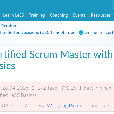
Learn LeSS
Training
Coaching
Events
Resources
9 October
t to Better Decisions (US), 15 September, 🌐 Online
Cert
rtified Scrum Master with
sics
:
28.04.2025 (2+1/2 Tage - 💥2 Zertifikate in einem
fied LeSS Basics)
:
09:00 ~ 17:00
By:
Wolfgang Richter
Language: