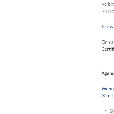
Verbi
Klasse
Ein w
Einma
Certi
Agend
Wenn 
® mit
Si