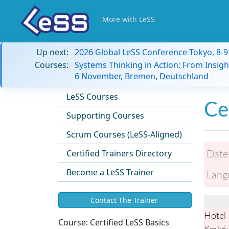
More with LeSS
Up next:
2026 Global LeSS Conference Tokyo, 8-
Courses:
Systems Thinking in Action: From Insigh
6 November, Bremen, Deutschland
LeSS Courses
Ce
Supporting Courses
Scrum Courses (LeSS-Aligned)
Date
Certified Trainers Directory
Become a LeSS Trainer
Lang
Contact The Trainer
Hotel 
Course:
Certified LeSS Basics
Krakó