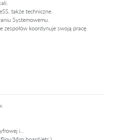
ali.
SS, także techniczne.
owaniu Systemowemu.
le zespołów koordynuje swoją pracę.
.
w.
rowej i...
lipy/Miro board/etc.)