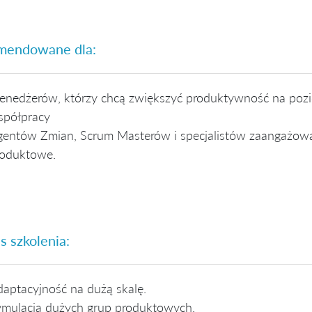
mendowane dla:
nedżerów, którzy chcą zwiększyć produktywność na pozio
spółpracy
gentów Zmian, Scrum Masterów i specjalistów zaangażow
roduktowe.
s szkolenia:
aptacyjność na dużą skalę.
mulacja dużych grup produktowych.