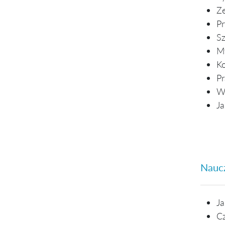
Ze
Pr
Sz
My
Ko
Pr
Wi
Ja
Naucz
Ja
Cz