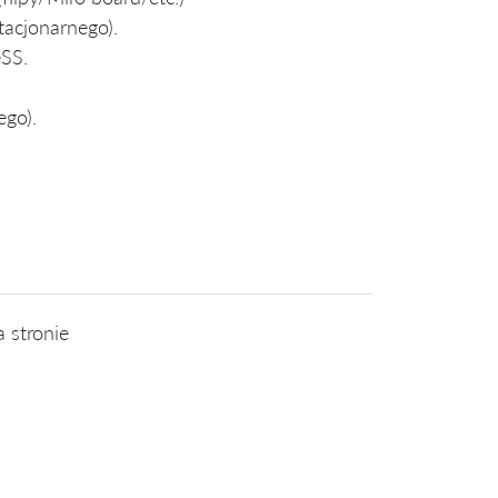
acjonarnego).
eSS.
ego).
 stronie