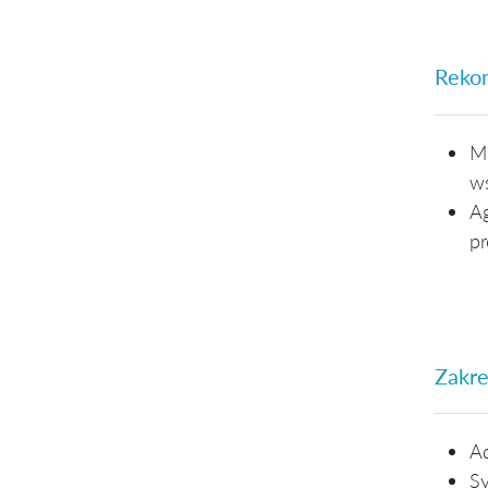
Reko
Me
w
A
p
Zakre
Ad
Sy