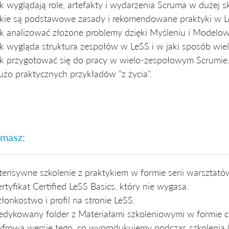
k wyglądają role, artefakty i wydarzenia Scruma w dużej sk
kie są podstawowe zasady i rekomendowane praktyki w Le
k analizować złożone problemy dzięki Myśleniu i Model
k wygląda struktura zespołów w LeSS i w jaki sposób wie
k przygotować się do pracy w wielo-zespołowym Scrumie
żo praktycznych przykładów "z życia".
masz:
tensywne szkolenie z praktykiem w formie serii warsztató
rtyfikat Certified LeSS Basics, który nie wygasa.
łonkostwo i profil na stronie LeSS.
dykowany folder z Materiałami szkoleniowymi w formie cyf
frową wersję tego, co wyprodukujemy podczas szkolenia (f