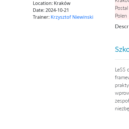
Location:
Kraków
Postal
Date:
2024-10-21
Polen
Trainer:
Krzysztof Niewinski
Descri
Szko
LeSS o
framew
prakty
wprowa
zespoł
niezb