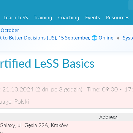
Learn LeSS
Training
Coaching
Events
Resources
9 October
t to Better Decisions (US), 15 September, 🌐 Online
Syst
rtified LeSS Basics
:
21.10.2024 (2 dni po 8 godzin)
Time:
09:00 ~ 17
uage:
Polski
Address:
Galaxy, ul. Gęsia 22A, Kraków
w