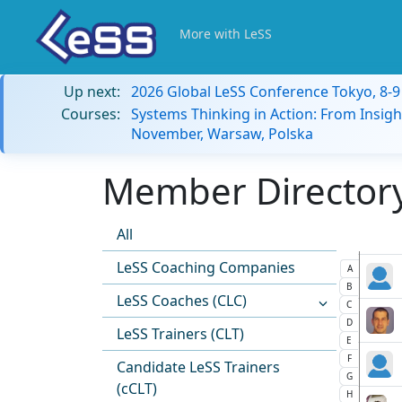
More with LeSS
Up next:
2026 Global LeSS Conference Tokyo, 8-
Courses:
Systems Thinking in Action: From Insigh
November, Warsaw, Polska
Member Directory:
All
LeSS Coaching Companies
A
B
LeSS Coaches (CLC)
C
D
LeSS Trainers (CLT)
E
F
Candidate LeSS Trainers
G
(cCLT)
H