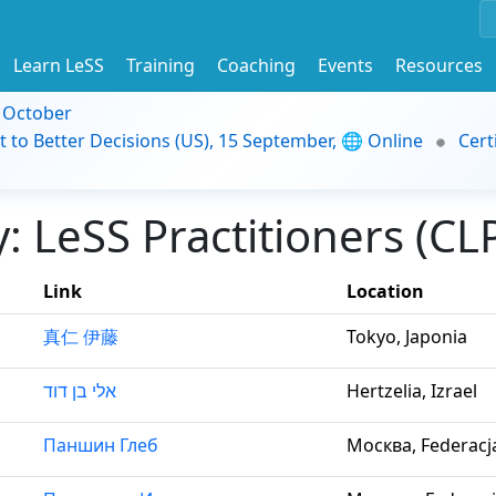
Learn LeSS
Training
Coaching
Events
Resources
9 October
t to Better Decisions (US), 15 September, 🌐 Online
Cert
 LeSS Practitioners (CL
Link
Location
真仁 伊藤
Tokyo, Japonia
אלי בן דוד
Hertzelia, Izrael
Паншин Глеб
Москва, Federacj