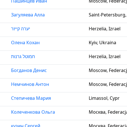
Пашинцев Иван
Moscow, Federacj
Загуляева Алла
Saint-Petersburg,
יערה קייזר
Herzelia, Izrael
Олена Кохан
Kyiv, Ukraina
חמוטל גרנות
Herzelia, Izrael
Богданов Денис
Moscow, Federacj
Немчинов Антон
Moscow, Federacj
Степичева Мария
Limassol, Cypr
Колеченкова Ольга
Москва, Federacj
кузин Сергей
Москва, Federacj