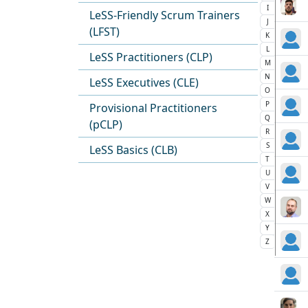
I
LeSS-Friendly Scrum Trainers
J
(LFST)
K
L
LeSS Practitioners (CLP)
M
N
LeSS Executives (CLE)
O
P
Provisional Practitioners
Q
(pCLP)
R
S
LeSS Basics (CLB)
T
U
V
W
X
Y
Z