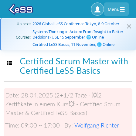
Menu
2026 Global LeSS Conference Tokyo, 8-9 October
Up next:
Systems Thinking in Action: From Insight to Better
Decisions (US), 15 September, 🌐 Online
Courses:
Certified LeSS Basics, 11 November, 🌐 Online
Certified Scrum Master with
Toggle navigation
Certified LeSS Basics
Date:
28.04.2025 (2+1/2 Tage - 💥2
Zertifikate in einem Kurs💥 - Certified Scrum
Master & Certified LeSS Basics)
Time:
09:00 ~ 17:00
By:
Wolfgang Richter