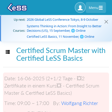
Menu
2026 Global LeSS Conference Tokyo, 8-9 October
Up next:
Systems Thinking in Action: From Insight to Better
Decisions (US), 15 September, 🌐 Online
Courses:
Certified LeSS Basics, 11 November, 🌐 Online
Certified Scrum Master with
Toggle navigation
Certified LeSS Basics
Date:
16-06-2025 (2+1/2 Tage - 💥2
Zertifikate in einem Kurs💥 - Certified Scrum
Master & Certified LeSS Basics)
Time:
09:00 ~ 17:00
By:
Wolfgang Richter