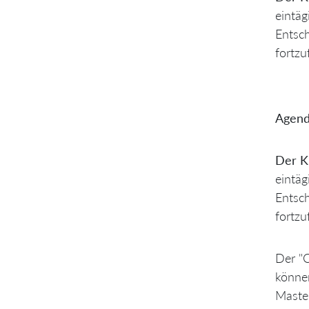
eintäg
Entsch
fortzu
Agend
Der Ku
eintäg
Entsch
fortzu
Der "C
können
Master