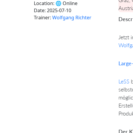
Location:
🌐 Online
Austri
Date:
2025-07-10
Trainer:
Wolfgang Richter
Descri
Jetzt 
Wolfg
Large
LeSS
b
selbst
möglic
Erstel
Produ
Der Ku