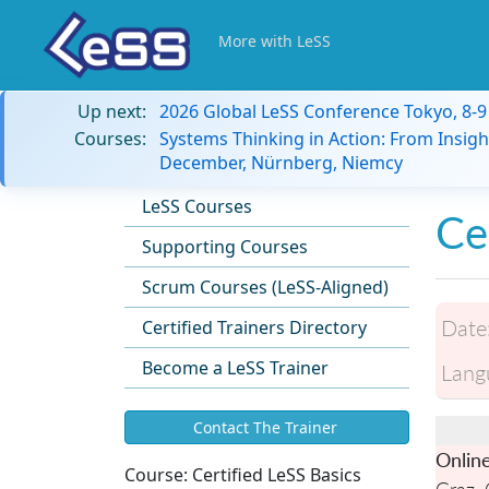
More with LeSS
Up next:
2026 Global LeSS Conference Tokyo, 8-
Courses:
Systems Thinking in Action: From Insigh
December, Nürnberg, Niemcy
LeSS Courses
Ce
Supporting Courses
Scrum Courses (LeSS-Aligned)
Date
Certified Trainers Directory
Become a LeSS Trainer
Lang
Contact The Trainer
Onlin
Course:
Certified LeSS Basics
Graz,