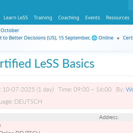
Learn LeSS
Training
Coaching
Events
Resources
9 October
t to Better Decisions (US), 15 September, 🌐 Online
Cert
rtified LeSS Basics
:
10-07-2025 (1 day)
Time:
09:00 ~ 16:00
By:
Wo
uage:
DEUTSCH
Address:
e
 Online DEUTSCH