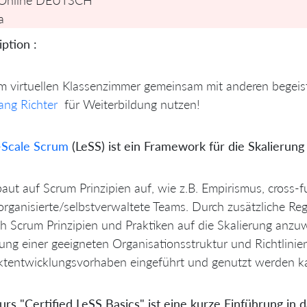
a
ption :
im virtuellen Klassenzimmer gemeinsam mit anderen begeist
ang Richter
für Weiterbildung nutzen!
-Scale Scrum
(LeSS) ist ein Framework für die Skalierung
aut auf Scrum Prinzipien auf, wie z.B. Empirismus, cross-
organisierte/selbstverwaltete Teams. Durch zusätzliche Reg
h Scrum Prinzipien und Praktiken auf die Skalierung anzuw
lung einer geeigneten Organisationsstruktur und Richtlini
ktentwicklungsvorhaben eingeführt und genutzt werden k
rs "Certified LeSS Basics" ist eine kurze Einführung in