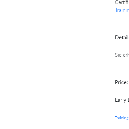
Certif
Traini
Detail
Sie er
Price:
Early 
Training