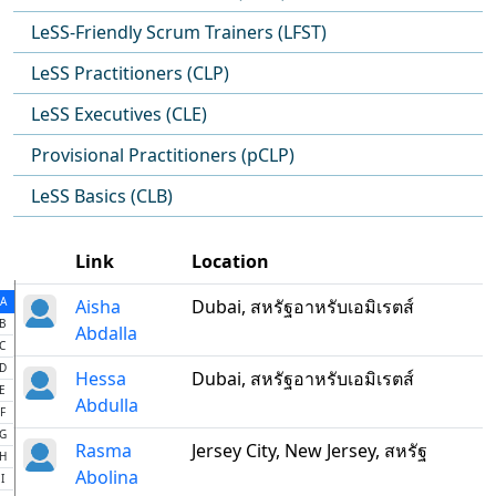
LeSS-Friendly Scrum Trainers (LFST)
LeSS Practitioners (CLP)
LeSS Executives (CLE)
Provisional Practitioners (pCLP)
LeSS Basics (CLB)
Link
Location
A
Aisha
Dubai, สหรัฐอาหรับเอมิเรตส์
B
Abdalla
C
D
Hessa
Dubai, สหรัฐอาหรับเอมิเรตส์
E
Abdulla
F
G
Rasma
Jersey City, New Jersey, สหรัฐ
H
Abolina
I