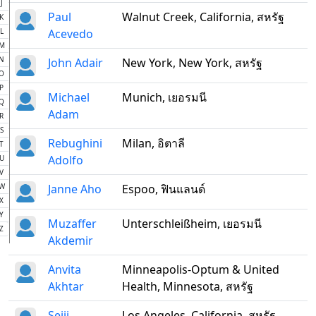
J
Paul
Walnut Creek, California, สหรัฐ
K
L
Acevedo
M
N
John Adair
New York, New York, สหรัฐ
O
P
Michael
Munich, เยอรมนี
Q
Adam
R
S
Rebughini
Milan, อิตาลี
T
Adolfo
U
V
W
Janne Aho
Espoo, ฟินแลนด์
X
Y
Muzaffer
Unterschleißheim, เยอรมนี
Z
Akdemir
Anvita
Minneapolis-Optum & United
Akhtar
Health, Minnesota, สหรัฐ
Seiji
Los Angeles, California, สหรัฐ