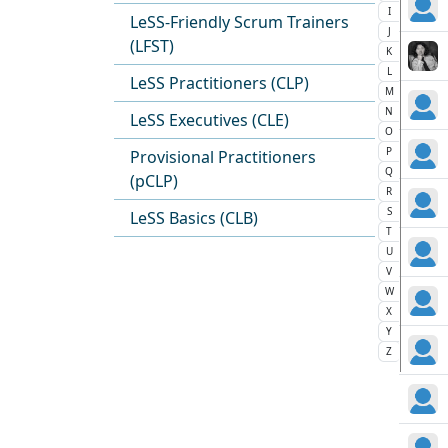
I
LeSS-Friendly Scrum Trainers
J
(LFST)
K
L
LeSS Practitioners (CLP)
M
N
LeSS Executives (CLE)
O
P
Provisional Practitioners
Q
(pCLP)
R
S
LeSS Basics (CLB)
T
U
V
W
X
Y
Z