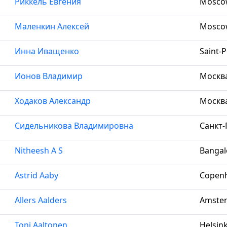
Риккель Евгения
Moscow
Маленкин Алексей
Moscow
Инна Иващенко
Saint-P
Ионов Владимир
Москва,
Ходаков Александр
Москва,
Сидельникова Владимировна
Санкт-
Nitheesh A S
Bangalo
Astrid Aaby
Copenh
Allers Aalders
Amster
Toni Aaltonen
Helsink