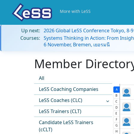
More with LeSS
Up next:
2026 Global LeSS Conference Tokyo, 8-
Courses:
Systems Thinking in Action: From Insigh
6 November, Bremen, เยอรมนี
Member Directory:
All
LeSS Coaching Companies
A
B
LeSS Coaches (CLC)
C
D
LeSS Trainers (CLT)
E
F
Candidate LeSS Trainers
G
(cCLT)
H