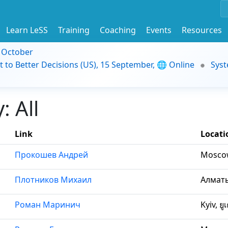
Learn LeSS
Training
Coaching
Events
Resources
9 October
t to Better Decisions (US), 15 September, 🌐 Online
Syst
 All
Link
Locati
Прокошев Андрей
Moscow
Плотников Михаил
Алматы
Роман Маринич
Kyiv, ย