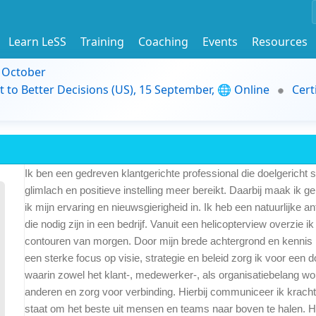
Learn LeSS
Training
Coaching
Events
Resources
9 October
t to Better Decisions (US), 15 September, 🌐 Online
Cert
Ik ben een gedreven klantgerichte professional die doelgericht 
glimlach en positieve instelling meer bereikt. Daarbij maak ik 
ik mijn ervaring en nieuwsgierigheid in. Ik heb een natuurlijke
die nodig zijn in een bedrijf. Vanuit een helicopterview overzie
contouren van morgen. Door mijn brede achtergrond en kennis le
een sterke focus op visie, strategie en beleid zorg ik voor een 
waarin zowel het klant-, medewerker-, als organisatiebelang wor
anderen en zorg voor verbinding. Hierbij communiceer ik krachtig
staat om het beste uit mensen en teams naar boven te halen. H