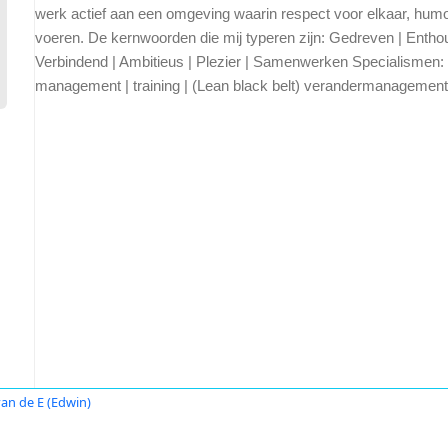
werk actief aan een omgeving waarin respect voor elkaar, humo
voeren. De kernwoorden die mij typeren zijn: Gedreven | Enthous
Verbindend | Ambitieus | Plezier | Samenwerken Specialismen: 
management | training | (Lean black belt) verandermanageme
van de E (Edwin)