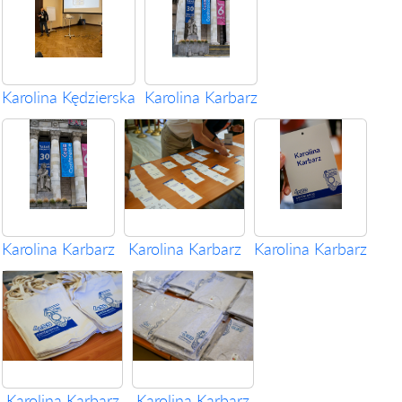
Karolina Kędzierska
Karolina Karbarz
Karolina Karbarz
Karolina Karbarz
Karolina Karbarz
Karolina Karbarz
Karolina Karbarz