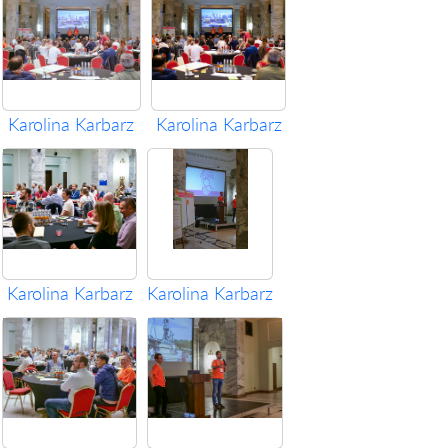
Karolina Karbarz
Karolina Karbarz
Karolina Karbarz
Karolina Karbarz