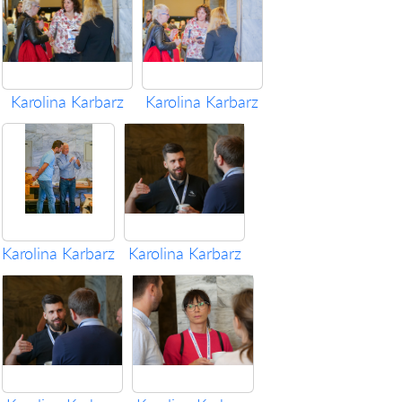
Karolina Karbarz
Karolina Karbarz
Karolina Karbarz
Karolina Karbarz