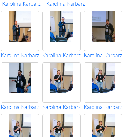
Karolina Karbarz
Karolina Karbarz
Karolina Karbarz
Karolina Karbarz
Karolina Karbarz
Karolina Karbarz
Karolina Karbarz
Karolina Karbarz