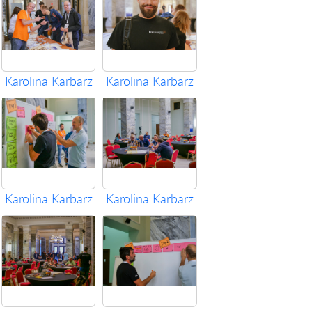
Karolina Karbarz
Karolina Karbarz
Karolina Karbarz
Karolina Karbarz