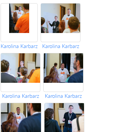
Karolina Karbarz
Karolina Karbarz
Karolina Karbarz
Karolina Karbarz