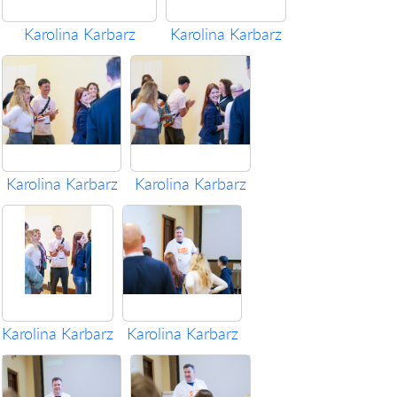
Karolina Karbarz
Karolina Karbarz
Karolina Karbarz
Karolina Karbarz
Karolina Karbarz
Karolina Karbarz