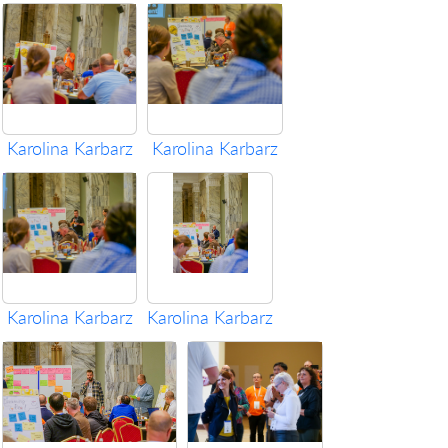
Karolina Karbarz
Karolina Karbarz
Karolina Karbarz
Karolina Karbarz