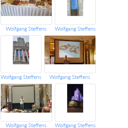
Wolfgang Steffens
Wolfgang Steffens
Wolfgang Steffens
Wolfgang Steffens
Wolfgang Steffens
Wolfgang Steffens