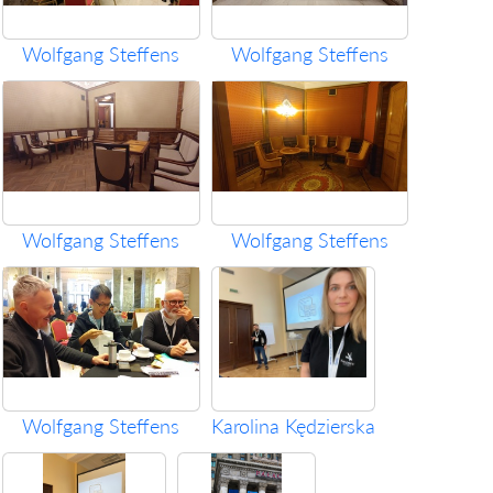
Wolfgang Steffens
Wolfgang Steffens
Wolfgang Steffens
Wolfgang Steffens
Wolfgang Steffens
Karolina Kędzierska