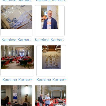
Karolina Karbarz
Karolina Karbarz
Karolina Karbarz
Karolina Karbarz