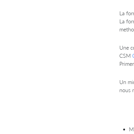
La for
La for
method
Une co
CSM
Prime
Un mim
nous n
Mi