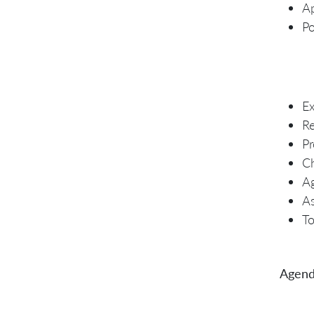
A
Po
Ex
Re
Pr
Ch
A
As
To
Agend