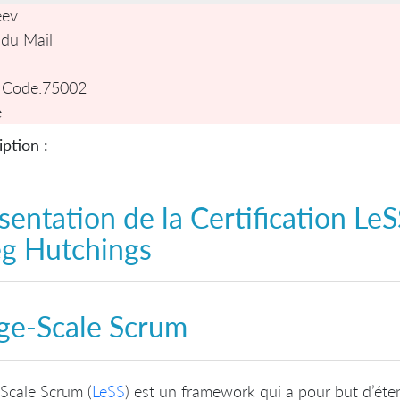
eev
 du Mail
 Code:
75002
e
ption :
sentation de la
Certification LeS
g Hutchings
ge-Scale Scrum
Scale Scrum (
LeSS
) est un framework qui a pour but d’éten