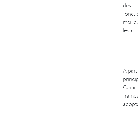
dévelo
foncti
meille
les co
À part
princi
Comme 
framew
adopt