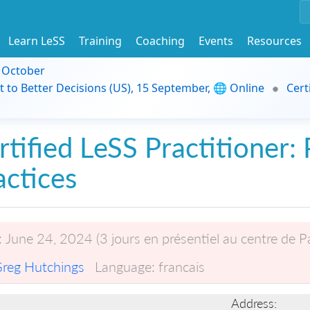
Learn LeSS
Training
Coaching
Events
Resources
9 October
t to Better Decisions (US), 15 September, 🌐 Online
Cert
rtified LeSS Practitioner: 
actices
:
June 24, 2024 (3 jours en présentiel au centre de Pa
reg Hutchings
Language:
francais
Address: