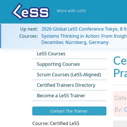
More with LeSS
Up next:
2026 Global LeSS Conference Tokyo, 8-
Courses:
Systems Thinking in Action: From Insigh
December, Nürnberg, Germany
LeSS Courses
Ce
Supporting Courses
Pr
Scrum Courses (LeSS-Aligned)
Certified Trainers Directory
Become a LeSS Trainer
Date
By:
G
Contact The Trainer
Course:
Certified LeSS