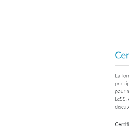
Cer
La for
princi
pour a
LeSS, 
discut
Certif