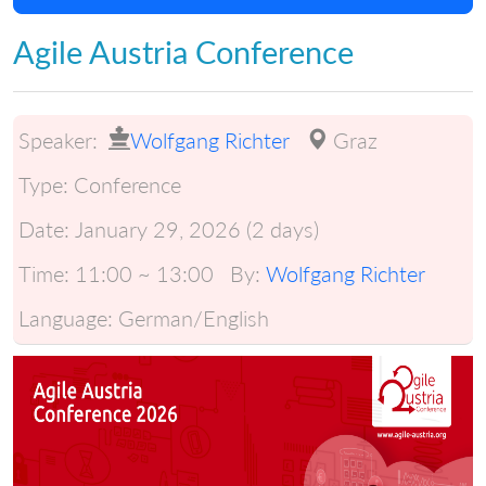
Agile Austria Conference
Speaker:
Wolfgang Richter
Graz
Type:
Conference
Date:
January 29, 2026 (2 days)
Time:
11:00 ~ 13:00
By:
Wolfgang Richter
Language:
German/English