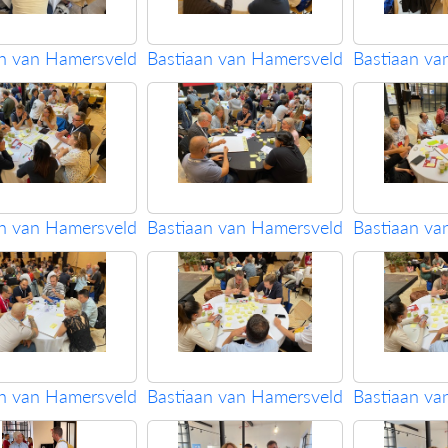
an van Hamersveld
Bastiaan van Hamersveld
Bastiaan va
an van Hamersveld
Bastiaan van Hamersveld
Bastiaan va
an van Hamersveld
Bastiaan van Hamersveld
Bastiaan va