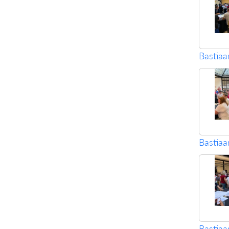
Bastia
Bastia
Bastia