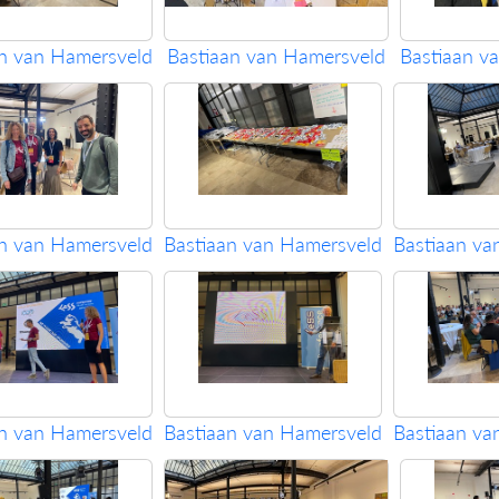
an van Hamersveld
Bastiaan van Hamersveld
Bastiaan v
an van Hamersveld
Bastiaan van Hamersveld
Bastiaan va
an van Hamersveld
Bastiaan van Hamersveld
Bastiaan va