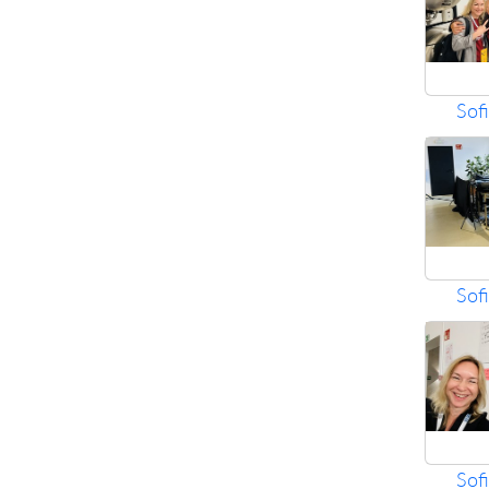
Sofi
Sofi
Sofi