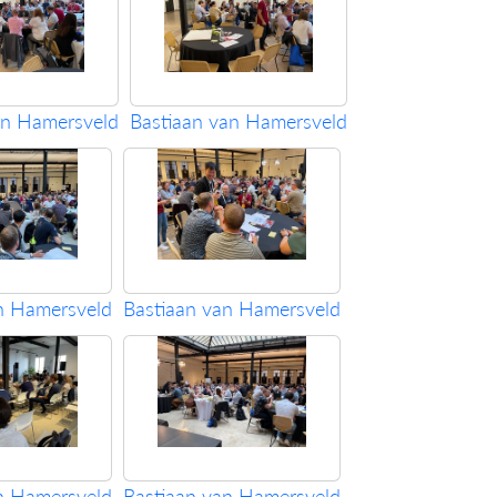
an Hamersveld
Bastiaan van Hamersveld
n Hamersveld
Bastiaan van Hamersveld
n Hamersveld
Bastiaan van Hamersveld