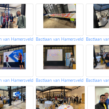
an van Hamersveld
Bastiaan van Hamersveld
Bastiaan va
an van Hamersveld
Bastiaan van Hamersveld
Bastiaan va