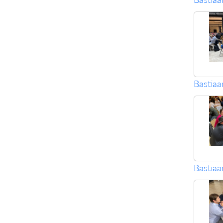
Bastia
Bastia