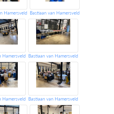
an Hamersveld
Bastiaan van Hamersveld
n Hamersveld
Bastiaan van Hamersveld
n Hamersveld
Bastiaan van Hamersveld