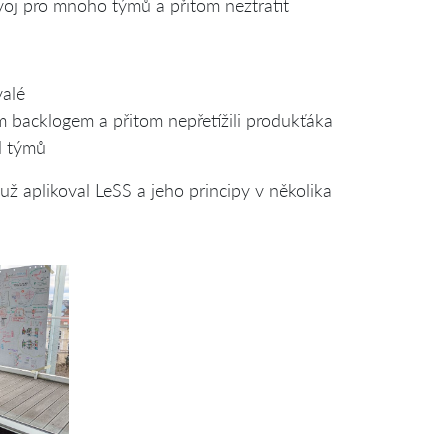
voj pro mnoho týmů a přitom neztratit
valé
m backlogem a přitom nepřetížili produkťáka
d týmů
už aplikoval LeSS a jeho principy v několika