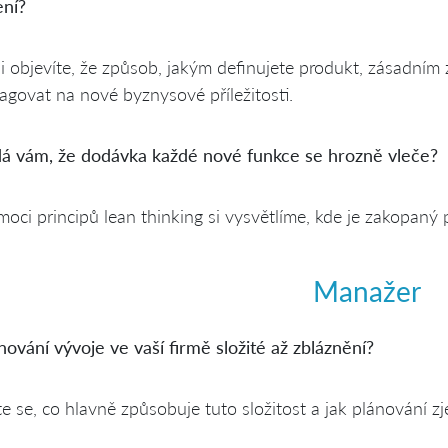
ní?
i objevíte, že způsob, jakým definujete produkt, zásadním
agovat na nové byznysové příležitosti.
dá vám, že dodávka každé nové funkce se hrozně vleče?
oci principů lean thinking si vysvětlíme, kde je zakopaný 
Manažer
nování vývoje ve vaší firmě složité až zbláznění?
e se, co hlavně způsobuje tuto složitost a jak plánování z