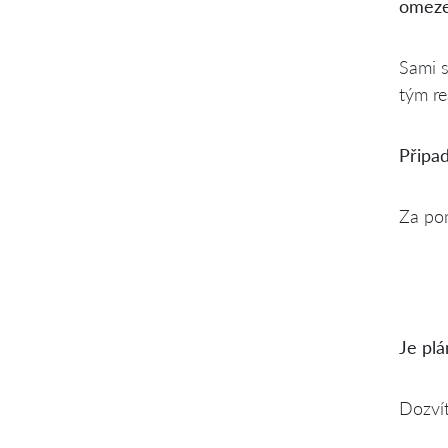
omeze
Sami s
tým re
Připa
Za pom
Je plá
Dozvít