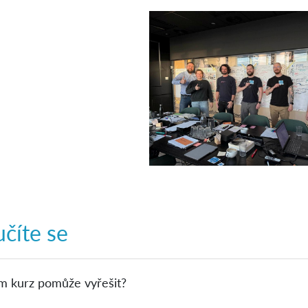
číte se
m kurz pomůže vyřešit?