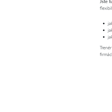
Jste t
flexib
ja
ja
ja
Trenér
firmác