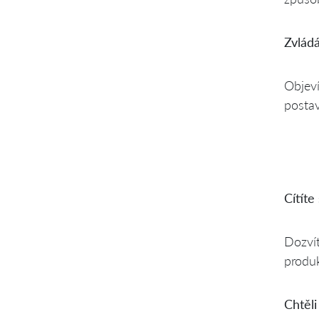
Zvládá
Objeví
postav
Cítíte
Dozvít
produk
Chtěli