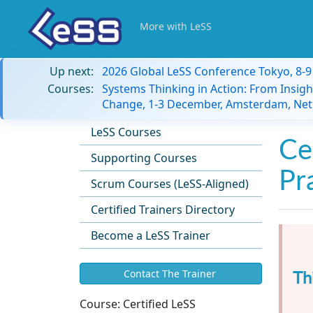
More with LeSS
Up next:
2026 Global LeSS Conference Tokyo, 8-
Courses:
Systems Thinking in Action: From Insigh
Change, 1-3 December, Amsterdam, Net
LeSS Courses
Ce
Supporting Courses
Pr
Scrum Courses (LeSS-Aligned)
Certified Trainers Directory
Become a LeSS Trainer
Th
Contact The Trainer
Course:
Certified LeSS