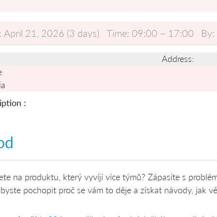
:
April 21, 2026 (3 days)
Time:
09:00 ~ 17:00
By:
Address:
e
ia
ption :
od
ete na produktu, který vyvíjí více týmů? Zápasíte s problém
 byste pochopit proč se vám to děje a získat návody, jak v