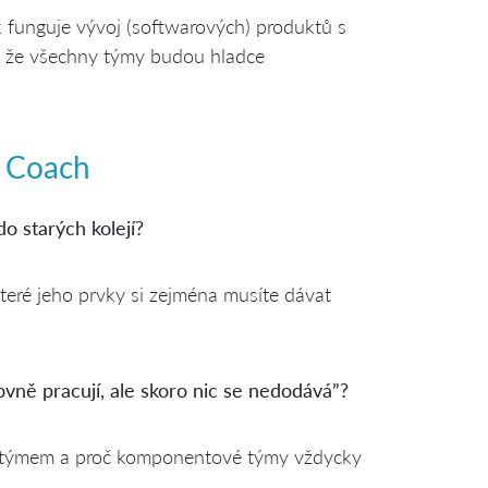
k funguje vývoj (softwarových) produktů s
u, že všechny týmy budou hladce
e Coach
o starých kolejí?
teré jeho prvky si zejména musíte dávat
ovně pracují, ale skoro nic se nedodává”?
re týmem a proč komponentové týmy vždycky