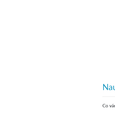
Nau
Co vá