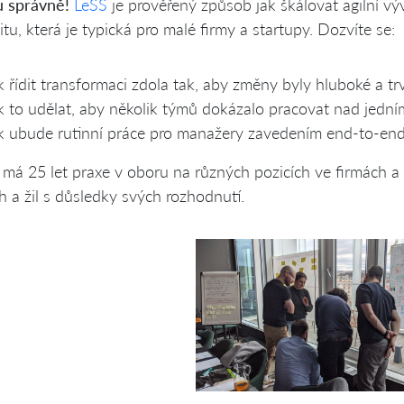
u správně!
LeSS
je prověřený způsob jak škálovat agilní vý
ilitu, která je typická pro malé firmy a startupy. Dozvíte se:
k řídit transformaci zdola tak, aby změny byly hluboké a tr
k to udělat, aby několik týmů dokázalo pracovat nad jední
k ubude rutinní práce pro manažery zavedením end-to-en
 má 25 let praxe v oboru na různých pozicích ve firmách a 
h a žil s důsledky svých rozhodnutí.