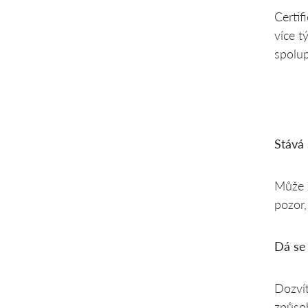
Certif
více t
spolup
Stává 
Může z
pozor,
Dá se 
Dozví
způsob