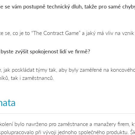
je se vám postupně technický dluh, takže pro samé chyb
e se, co je to “The Contract Game” a jaký má vliv na vzni
 byste zvýšit spokojenost lidí ve firmě?
te, jak poskládat týmy tak, aby byly zaměřené na koncového
íků, tak i zaměstnanců.
mata
kolení bylo navrženo pro zaměstnance a manažery firem, kt
polupracovalo při vývoji jednoho společného produktu. Š