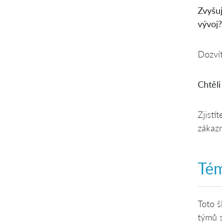
Zvyšu
vývoj?
Dozvít
Chtěli
Zjistí
zákazn
Té
Toto š
týmů s