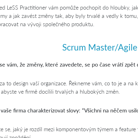
ied LeSS Practitioner vám pomůže pochopit do hloubky, ja
ýmy a jak zavést změny tak, aby byly trvalé a vedly k tom
racovat na vývoji společného produktu.
Scrum Master/Agil
se vám, že změny, které zavedete, se po čase vrátí zpět d
a to design vaší organizace. Řekneme vám, co to je a na k
 abyste ve firmě docílili trvalých a hlubokých změn.
vaše firma charakterizovat slovy: “Všichni na něčem usil
te se, jaký je rozdíl mezi komponentovým týmem a featu
ují zpoždění..