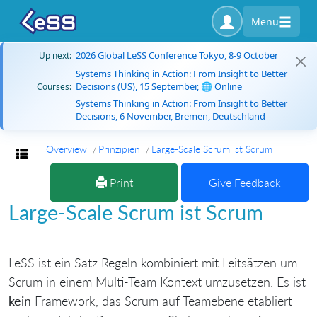
Menu
2026 Global LeSS Conference Tokyo, 8-9 October
Up next:
Systems Thinking in Action: From Insight to Better
Decisions (US), 15 September, 🌐 Online
Courses:
Systems Thinking in Action: From Insight to Better
Decisions, 6 November, Bremen, Deutschland
Overview
Prinzipien
Large-Scale Scrum ist Scrum
Toggle navigation
Print
Give Feedback
Large-Scale Scrum ist Scrum
LeSS ist ein Satz Regeln kombiniert mit Leitsätzen um
Scrum in einem Multi-Team Kontext umzusetzen. Es ist
kein
Framework, das Scrum auf Teamebene etabliert