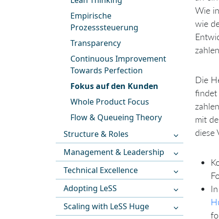
Lean Thinking
Wie in
Empirische
wie de
Prozesssteuerung
Entwi
Transparency
zahlen
Continuous Improvement
Towards Perfection
Die He
Fokus auf den Kunden
findet
Whole Product Focus
zahlen
Flow & Queueing Theory
mit de
diese 
Structure & Roles
Management & Leadership
Ko
Technical Excellence
F
Adopting LeSS
In
H
Scaling with LeSS Huge
fo