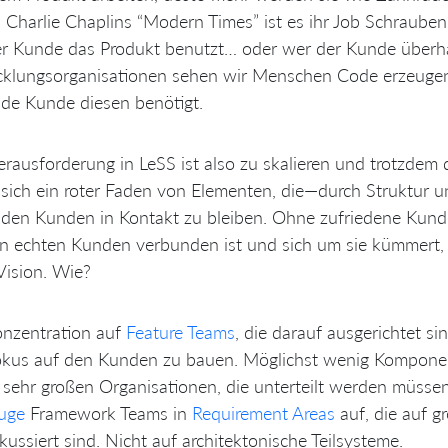
 Charlie Chaplins “Modern Times” ist es ihr Job Schraube
r Kunde das Produkt benutzt… oder wer der Kunde überhau
cklungsorganisationen sehen wir Menschen Code erzeugen
de Kunde diesen benötigt.
rausforderung in LeSS ist also zu skalieren und trotzdem
 sich ein roter Faden von Elementen, die—durch Struktur
den Kunden in Kontakt zu bleiben. Ohne zufriedene Kund
n echten Kunden verbunden ist und sich um sie kümmert, d
Vision. Wie?
nzentration auf
Feature Teams
, die darauf ausgerichtet s
okus auf den Kunden zu bauen. Möglichst wenig Kompone
 sehr großen Organisationen, die unterteilt werden müsse
uge
Framework Teams in
Requirement Areas
auf, die auf 
kussiert sind. Nicht auf architektonische Teilsysteme.