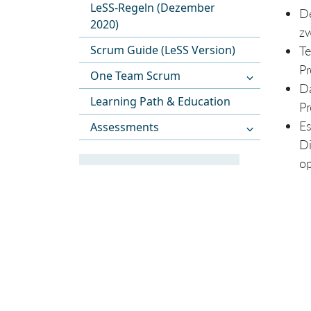
LeSS-Regeln (Dezember
De
2020)
zw
Scrum Guide (LeSS Version)
Te
Pr
One Team Scrum
Da
Learning Path & Education
Pr
Es
Assessments
Di
op