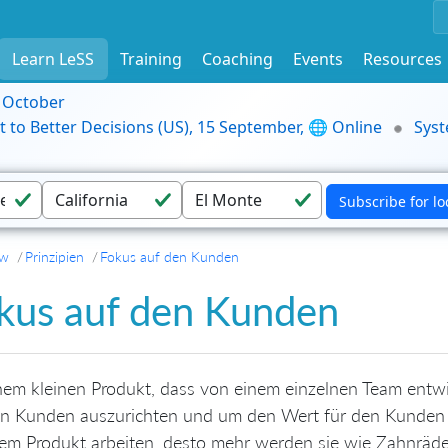
Learn LeSS
Training
Coaching
Events
Resources
9 October
t to Better Decisions (US), 15 September, 🌐 Online
Syst
ew
Prinzipien
Fokus auf den Kunden
kus auf den Kunden
nem kleinen Produkt, dass von einem einzelnen Team entwic
en Kunden auszurichten und um den Wert für den Kunden h
em Produkt arbeiten, desto mehr werden sie wie Zahnräde