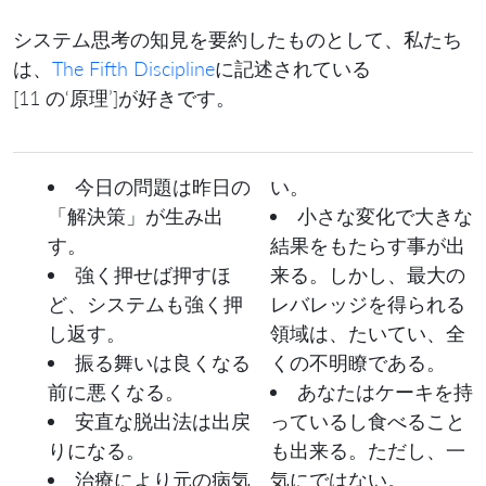
システム思考の知見を要約したものとして、私たち
は、
The Fifth Discipline
に記述されている
[11 の‘原理’]が好きです。
今日の問題は昨日の
い。
「解決策」が生み出
小さな変化で大きな
す。
結果をもたらす事が出
強く押せば押すほ
来る。しかし、最大の
ど、システムも強く押
レバレッジを得られる
し返す。
領域は、たいてい、全
振る舞いは良くなる
くの不明瞭である。
前に悪くなる。
あなたはケーキを持
安直な脱出法は出戻
っているし食べること
りになる。
も出来る。ただし、一
治療により元の病気
気にではない。