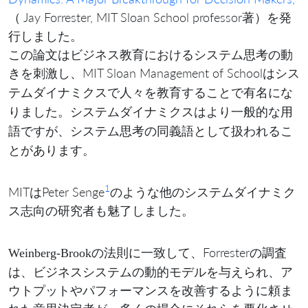
（ Jay Forrester, MIT Sloan School professor著）を発
行しました。
この論文はビジネス教育におけるシステム思考の動
きを刺激し、MIT Sloan Management of Schoolは
シス
で人々を教育することで有名にな
テムダイナミクス
りました。
はより一般的な用
システムダイナミクス
語ですが、
の同義語として扱われるこ
システム思考
とがあります。
1
MITはPeter Senge
のような他のシステムダイナミク
ス志向の研究者も魅了しました。
に一致して、Forresterの調査
Weinberg-Brookの法則
は、ビジネスシステムの動的モデルを与えられ、ア
ウトプットやパフォーマンスを改善するように頼ま