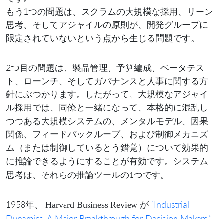
もう1つの問題は、スクラムの大規模な採用、リーン
思考、そしてアジャイルの原則が、開発グループに
限定されていないという点から生じる問題です。
2つ目の問題は、製品管理、予算編成、ベータテス
ト、ローンチ、そしてガバナンスと人事に関する方
針にぶつかります。したがって、大規模なアジャイ
ル採用では、同僚と一緒になって、本格的に
し
混乱
つつある大規模システムの、メンタルモデル、因果
関係、フィードバックループ、および制御メカニズ
ム（または制御しているとう錯覚）について
効果的
できるようにすることが有効です。システム
に推論
思考は、それらの推論ツールの1つです。
1958年、
が
“Industrial
Harvard Business Review
Dynamics: A Major Breakthrough for Decision Makers,”