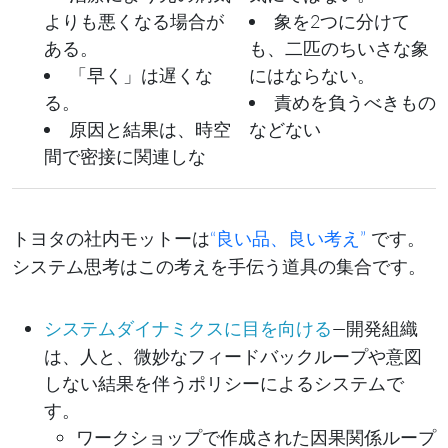
よりも悪くなる場合が
象を2つに分けて
ある。
も、二匹のちいさな象
「早く」は遅くな
にはならない。
る。
責めを負うべきもの
原因と結果は、時空
などない
間で密接に関連しな
トヨタの社内モットーは
“良い品、良い
”
です。
考え
システム思考はこの
を手伝う道具の集合です。
考え
—開発組織
システムダイナミクスに目を向ける
は、人と、微妙なフィードバックループや意図
しない結果を伴うポリシーによるシステムで
す。
ワークショップで作成された
因果関係ループ