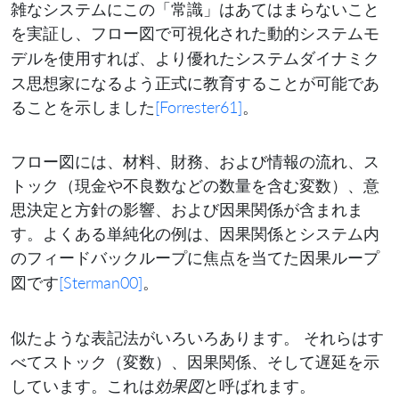
雑なシステムにこの「常識」はあてはまらないこと
を実証し、
で可視化された
フロー図
動的システムモ
を使用すれば、より優れたシステムダイナミク
デル
ス思想家になるよう正式に教育することが可能であ
ることを示しました
[Forrester61]
。
フロー図には、材料、財務、および情報の流れ、ス
トック（現金や不良数などの数量を含む変数）、意
思決定と方針の影響、および因果関係が含まれま
す。よくある単純化の例は、因果関係とシステム内
のフィードバックループに焦点を当てた
因果ループ
です
[Sterman00]
。
図
似たような表記法がいろいろあります。 それらはす
べてストック（変数）、因果関係、そして遅延を示
しています。これは
効果図
と呼ばれます。