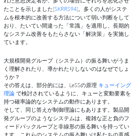
れた意思決定者が、多くの場合にそれらを
悪化させ
ことを示しました
[SKRRS94]
。多くの人がシステ
た
ムを根本的に改善する方法について弱い判断をして
おり、たいてい間違った「常識」を適用し、長期的
なシステム改善をもたらさない「解決策」を実施し
ています。
大規模開発グループ（システム）の振る舞いがうま
く理解されたり、導かれたりしないのはなぜでしょ
うか？
その答えは、部分的には、LeSSの原理
キューイング
理論
で検討されているように、キューと変動要素を
持つ確率論的なシステムの動作にあります。
そして、同じ答えが
にもあります。製品開
制御理論
発グループのようなシステムは、複雑な正と負のフ
ィードバックループと非線形の振る舞いを持ってい
ます。これらのシステムの振る舞いは私たちの直感