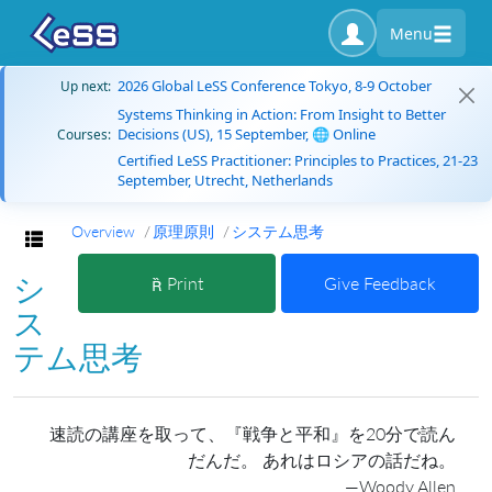
Menu
2026 Global LeSS Conference Tokyo, 8-9 October
Up next:
Systems Thinking in Action: From Insight to Better
Decisions (US), 15 September, 🌐 Online
Courses:
Certified LeSS Practitioner: Principles to Practices, 21-23
September, Utrecht, Netherlands
Overview
原理原則
システム思考
Toggle navigation
シ
Print
Give Feedback
ス
テム思考
速読の講座を取って、『戦争と平和』を20分で読ん
だんだ。 あれはロシアの話だね。
—Woody Allen