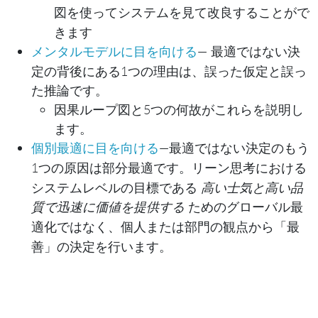
を使ってシステムを見て改良することがで
図
きます
— 最適ではない決
メンタルモデルに目を向ける
定の背後にある1つの理由は、誤った仮定と誤っ
た推論です。
因果ループ図と5つの何故がこれらを説明し
ます。
—最適ではない決定のもう
個別最適に目を向ける
1つの原因は
です。リーン思考における
部分最適
システムレベルの目標である
高い士気と高い品
質で迅速に価値を提供する
ための
グローバル最
ではなく、個人または部門の観点から「最
適化
善」の決定を行います。