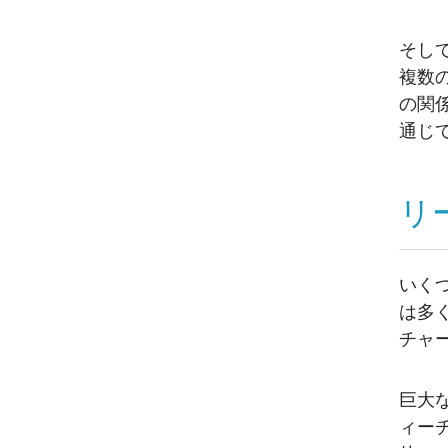
そし
複数
の関
通じ
リ
いく
は多
チャ
巨大
ィー