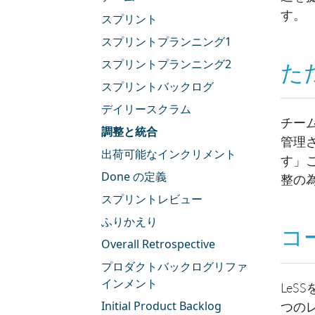
す。
スプリント
スプリントプランニング1
スプリントプランニング2
た
スプリントバックログ
デイリースクラム
チー
調整と統合
管理
出荷可能なインクリメント
す」
Done の定義
整の
スプリントレビュー
ふりかえり
コ
Overall Retrospective
プロダクトバックログリファ
インメント
Le
Initial Product Backlog
つの