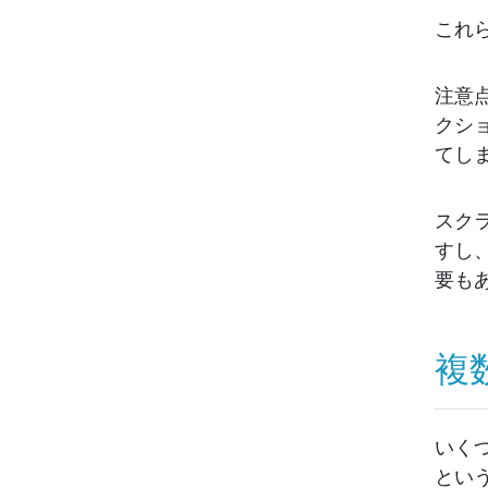
これ
注意
クシ
てし
スク
すし
要も
複
いく
とい