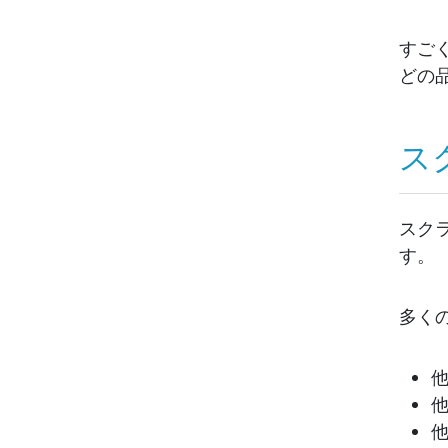
すご
どの
ス
スク
す。
多く