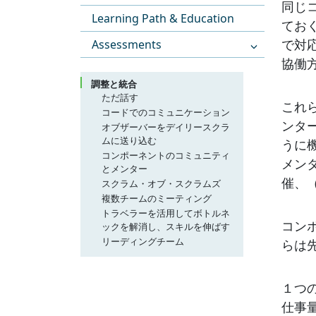
同じ
Learning Path & Education
てお
で対
Assessments
協働
調整と統合
ただ話す
これ
コードでのコミュニケーション
ンタ
オブザーバーをデイリースクラ
ムに送り込む
うに
コンポーネントのコミュニティ
メン
とメンター
催、
スクラム・オブ・スクラムズ
複数チームのミーティング
トラベラーを活用してボトルネ
コン
ックを解消し、スキルを伸ばす
リーディングチーム
らは
１つ
仕事