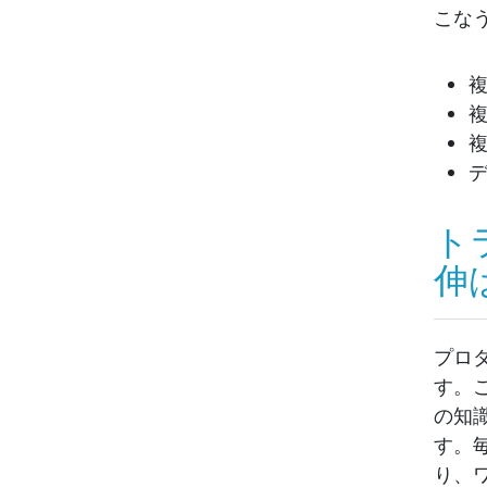
こな
ト
伸
プロ
す。
の知
す。
り、