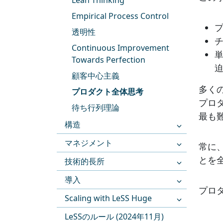
Lean Thinking
Empirical Process Control
透明性
チ
Continuous Improvement
Towards Perfection
顧客中心主義
多く
プロダクト全体思考
プロ
待ち行列理論
最も
構造
マネジメント
常に
とを
技術的長所
導入
プロ
Scaling with LeSS Huge
LeSSのルール (2024年11月)