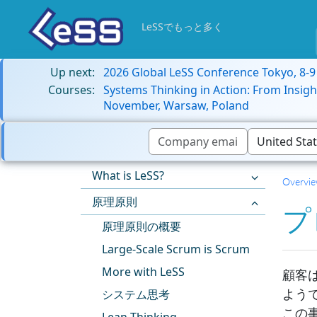
LeSSでもっと多く
Up next:
2026 Global LeSS Conference Tokyo, 8-
Courses:
Systems Thinking in Action: From Insigh
November, Warsaw, Poland
What is LeSS?
Overvi
原理原則
プ
原理原則の概要
Large-Scale Scrum is Scrum
More with LeSS
顧客
よう
システム思考
この