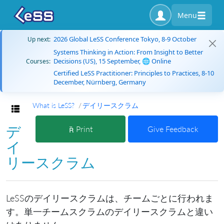
Menu
2026 Global LeSS Conference Tokyo, 8-9 October
Up next:
Systems Thinking in Action: From Insight to Better
Decisions (US), 15 September, 🌐 Online
Courses:
Certified LeSS Practitioner: Principles to Practices, 8-10
December, Nürnberg, Germany
What is LeSS?
デイリースクラム
Toggle navigation
デ
Print
Give Feedback
イ
リースクラム
LeSSのデイリースクラムは、チームごとに行われま
す。単一チームスクラムのデイリースクラムと違い