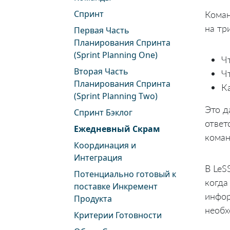
Спринт
Коман
на тр
Первая Часть
Планирования Спринта
(Sprint Planning One)
Ч
Вторая Часть
Ч
Планирования Спринта
К
(Sprint Planning Two)
Это д
Спринт Бэклог
ответ
Ежедневный Скрам
коман
Координация и
Интеграция
В LeS
Потенциально готовый к
когда
поставке Инкремент
инфор
Продукта
необх
Критерии Готовности