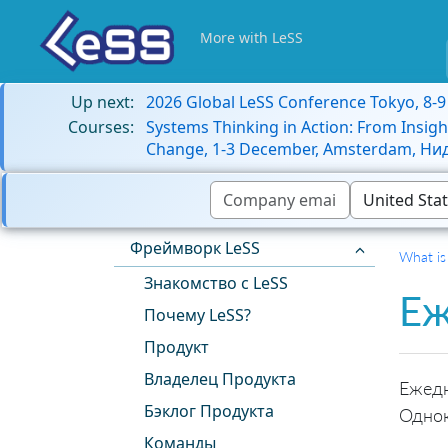
More with LeSS
Up next:
2026 Global LeSS Conference Tokyo, 8-
Courses:
Systems Thinking in Action: From Insigh
Change, 1-3 December, Amsterdam, Н
Фреймворк LeSS
What is
Знакомство с LeSS
Еж
Почему LeSS?
Продукт
Владелец Продукта
Ежедн
Бэклог Продукта
Одно
Команды