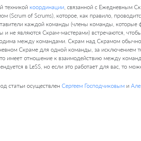
й техникой
координации
, связанной с Ежедневным С
ом (Scrum of Scrums), которое, как правило, проводитс
тавители каждой команды (члены команды, которые 
ы и не являются Скрам-мастерами) встречаются, чтоб
одима между командами. Скрам над Скрамом обычно с
евном Скраме для одной команды, за исключением тог
что имеет отношение к взаимодействию между коман
ендуется в LeSS, но если это работает для вас, то мож
од статьи осуществлен
Сергеем Господчиковым
и
Але