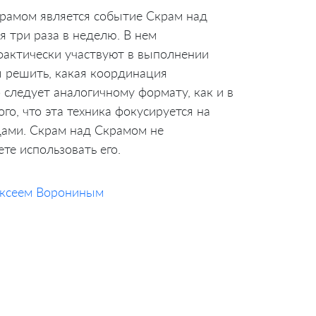
крамом является событие Скрам над
я три раза в неделю. В нем
фактически участвуют в выполнении
ы решить, какая координация
ледует аналогичному формату, как и в
о, что эта техника фокусируется на
дами. Скрам над Скрамом не
ете использовать его.
ксеем Ворониным