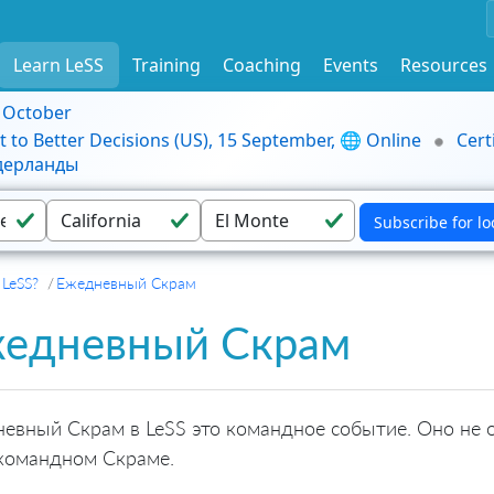
Learn LeSS
Training
Coaching
Events
Resources
9 October
t to Better Decisions (US), 15 September, 🌐 Online
Cert
идерланды
 LeSS?
Ежедневный Скрам
едневный Скрам
евный Скрам в LeSS это командное событие. Оно не о
командном Скраме.