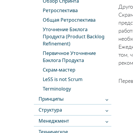
Обзор Спринта
Друго
Ретроспектива
Скрам
Общая Ретроспектива
предс
Уточнение Бэклога
работ
Продукта (Product Backlog
необх
Refinement)
Ежедн
Первичное Уточнение
том, 
Бэклога Продукта
реком
Скрам-мастер
LeSS is not Scrum
Перев
Terminology
Принципы
Структура
Менеджмент
Техническое