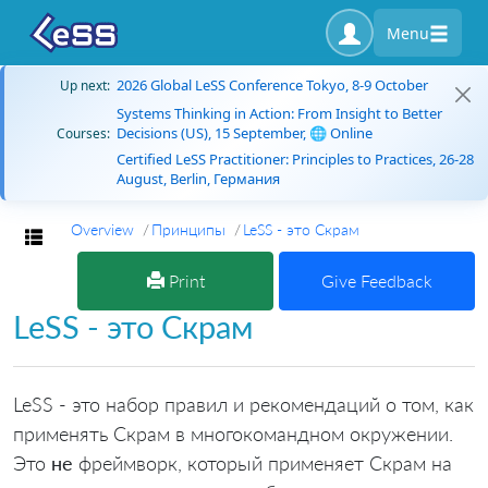
Menu
2026 Global LeSS Conference Tokyo, 8-9 October
Up next:
Systems Thinking in Action: From Insight to Better
Decisions (US), 15 September, 🌐 Online
Courses:
Certified LeSS Practitioner: Principles to Practices, 26-28
August, Berlin, Германия
Overview
Принципы
LeSS - это Скрам
Toggle navigation
Print
Give Feedback
LeSS - это Скрам
LeSS - это набор правил и рекомендаций о том, как
применять Скрам в многокомандном окружении.
Это
не
фреймворк, который применяет Скрам на