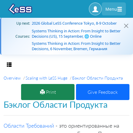
Menu
2026 Global LeSS Conference Tokyo, 8-9 October
Up next:
Systems Thinking in Action: From Insight to Better
Decisions (US), 15 September, 🌐 Online
Courses:
Systems Thinking in Action: From Insight to Better
Decisions, 6 November, Bremen, Германия
Toggle navigation
Overview
Scaling with LeSS Huge
Бэклог Области Продукта
Print
Give Feedback
Бэклог Области Продукта
Области Требований
- это ориентированные на