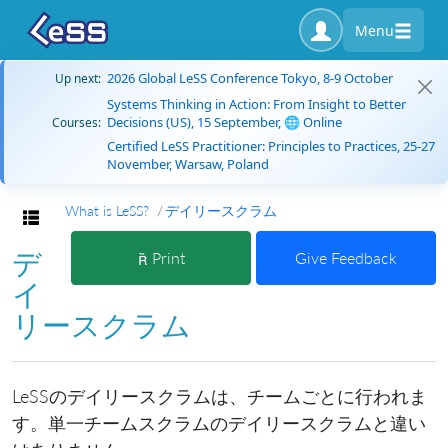
Menu
2026 Global LeSS Conference Tokyo, 8-9 October
Up next:
Systems Thinking in Action: From Insight to Better
Decisions (US), 15 September, 🌐 Online
Courses:
Certified LeSS Practitioner: Principles to Practices, 25-27
November, Warsaw, Poland
What is LeSS?
デイリースクラム
Toggle navigation
デ
Print
Give Feedback
イ
リースクラム
LeSSのデイリースクラムは、チームごとに行われま
す。単一チームスクラムのデイリースクラムと違い