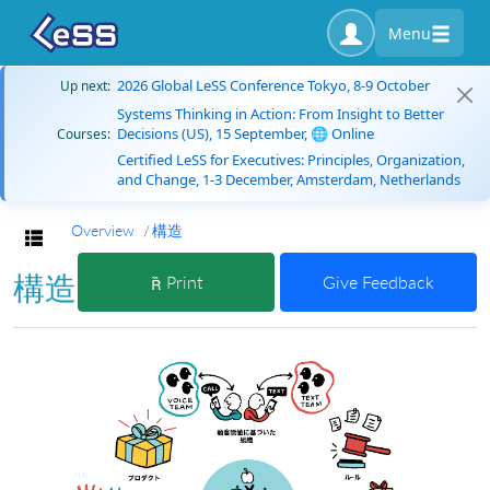
Menu
2026 Global LeSS Conference Tokyo, 8-9 October
Up next:
Systems Thinking in Action: From Insight to Better
Decisions (US), 15 September, 🌐 Online
Courses:
Certified LeSS for Executives: Principles, Organization,
and Change, 1-3 December, Amsterdam, Netherlands
Overview
構造
Toggle navigation
構造
Print
Give Feedback