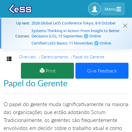
Menu
2026 Global LeSS Conference Tokyo, 8-9 October
Up next:
Systems Thinking in Action: From Insight to Better
Decisions (US), 15 September, 🌐 Online
Courses:
Certified LeSS Basics, 11 November, 🌐 Online
Overview
Gerenciamento
Papel do Gerente
Toggle navigation
Print
Give Feedback
Papel do Gerente
O papel do gerente muda significativamente na maioria
das organizações que estão adotando Scrum.
Tradicionalmente, os gerentes são frequentemente
envolvidos em decidir sobre o trabalho atual e como