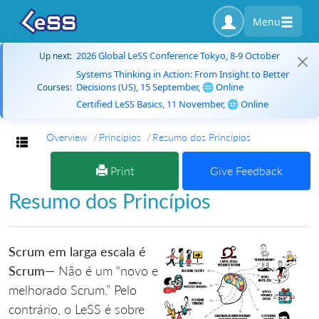
Menu
2026 Global LeSS Conference Tokyo, 8-9 October
Up next:
Systems Thinking in Action: From Insight to Better
Decisions (US), 15 September, 🌐 Online
Courses:
Certified LeSS Basics, 11 November, 🌐 Online
Overview
Princípios
Resumo dos Princípios
Toggle navigation
Print
Give Feedback
Resumo dos Princípios
Scrum em larga escala é
Scrum
— Não é um “novo e
melhorado Scrum.” Pelo
contrário, o LeSS é sobre