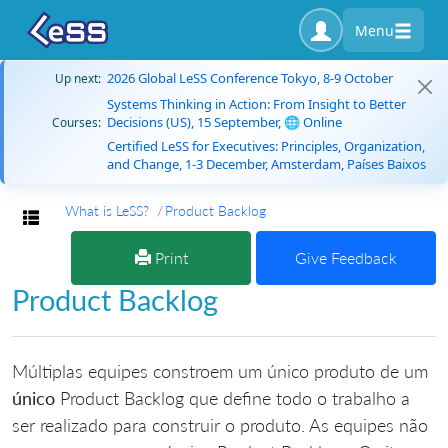
Menu
2026 Global LeSS Conference Tokyo, 8-9 October
Up next:
Systems Thinking in Action: From Insight to Better
Decisions (US), 15 September, 🌐 Online
Courses:
Certified LeSS for Executives: Principles, Organization,
and Change, 1-3 December, Amsterdam, Países Baixos
What is LeSS?
Product Backlog
Toggle navigation
Print
Give Feedback
Product Backlog
Múltiplas equipes constroem um único produto de um
único
Product Backlog que define todo o trabalho a
ser realizado para construir o produto. As equipes não