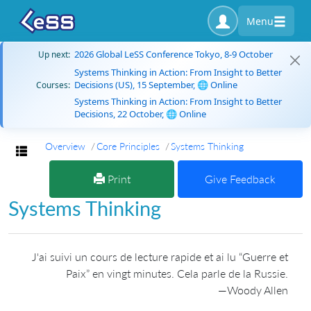
Menu
2026 Global LeSS Conference Tokyo, 8-9 October
Up next:
Systems Thinking in Action: From Insight to Better
Decisions (US), 15 September, 🌐 Online
Courses:
Systems Thinking in Action: From Insight to Better
Decisions, 22 October, 🌐 Online
Overview
Core Principles
Systems Thinking
Toggle navigation
Print
Give Feedback
Systems Thinking
J'ai suivi un cours de lecture rapide et ai lu “Guerre et
Paix” en vingt minutes. Cela parle de la Russie.
—Woody Allen