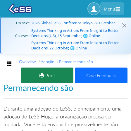
Menu
2026 Global LeSS Conference Tokyo, 8-9 October
Up next:
Systems Thinking in Action: From Insight to Better
Decisions (US), 15 September, 🌐 Online
Courses:
Systems Thinking in Action: From Insight to Better
Decisions, 22 October, 🌐 Online
Overview
Adoção
Permanecendo são
Toggle navigation
Print
Give Feedback
Permanecendo são
Durante uma adoção do LeSS, e principalmente uma
adoção do LeSS Huge, a organização precisa ser
mudada. Você está envolvido e provavelmente não