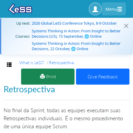
Menu
2026 Global LeSS Conference Tokyo, 8-9 October
Up next:
Systems Thinking in Action: From Insight to Better
Decisions (US), 15 September, 🌐 Online
Courses:
Systems Thinking in Action: From Insight to Better
Decisions, 22 October, 🌐 Online
What is LeSS?
Retrospectiva
Toggle navigation
Print
Give Feedback
Retrospectiva
No final da Sprint, todas as equipes executam suas
Retrospectivas individuais. É o mesmo procedimento
de uma única equipe Scrum.