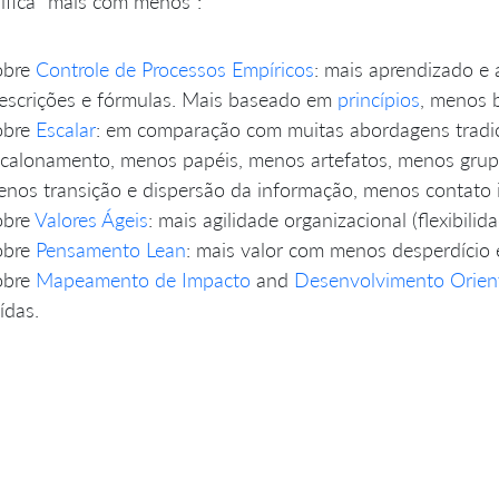
ifica “mais com menos”:
obre
Controle de Processos Empíricos
: mais aprendizado e
escrições e fórmulas. Mais baseado em
princípios
, menos 
obre
Escalar
: em comparação com muitas abordagens tradic
calonamento, menos papéis, menos artefatos, menos grupo
nos transição e dispersão da informação, menos contato in
obre
Valores Ágeis
: mais agilidade organizacional (flexibil
obre
Pensamento Lean
: mais valor com menos desperdício 
obre
Mapeamento de Impacto
and
Desenvolvimento Orient
ídas.