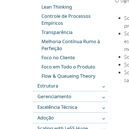
O sign
Lean Thinking
Controle de Processos
S
Empíricos
pr
Transparência
S
es
Melhoria Contínua Rumo à
Perfeição
me
S
Foco no Cliente
S
Foco em Todo o Produto
S
Flow & Queueing Theory
sa
Estrutura
Gerenciamento
Excelência Técnica
Adoção
Scaling with LeSS Huge