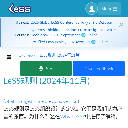
Menu
2026 Global LeSS Conference Tokyo, 8-9 October
Up next:
Systems Thinking in Action: From Insight to Better
Decisions (US), 15 September, 🌐 Online
Courses:
Certified LeSS Basics, 11 November, 🌐 Online
Overview
LeSS规则 (2024年11月)
Toggle navigation
Print
Give Feedback
LeSS规则 (2024年11月)
(
what changed since previous version
)
LeSS规则是LeSS组织设计的定义。它们是我们认为必
需的东西。为什么？这在
Why LeSS?
中进行了解释。