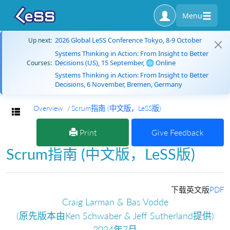
Menu
2026 Global LeSS Conference Tokyo, 8-9 October
Up next:
Systems Thinking in Action: From Insight to Better
Decisions (US), 15 September, 🌐 Online
Courses:
Systems Thinking in Action: From Insight to Better
Decisions, 6 November, Bremen, Germany
Overview
Scrum指南 (中文版，LeSS版)
Toggle navigation
Print
Give Feedback
Scrum指南 (中文版，LeSS版)
下载英文版
PDF
Craig Larman & Bas Vodde
(原先版本由Ken Schwaber & Jeff Sutherland提供)
2024年7月