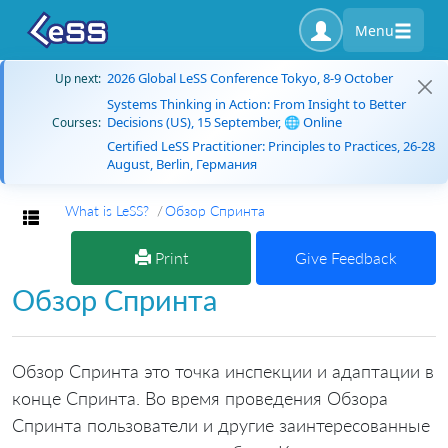
Menu
2026 Global LeSS Conference Tokyo, 8-9 October
Up next:
Systems Thinking in Action: From Insight to Better
Decisions (US), 15 September, 🌐 Online
Courses:
Certified LeSS Practitioner: Principles to Practices, 26-28
August, Berlin, Германия
What is LeSS?
Обзор Спринта
Toggle navigation
Print
Give Feedback
Обзор Спринта
Обзор Спринта это точка инспекции и адаптации в
конце Спринта. Во время проведения Обзора
Спринта пользователи и другие заинтересованные