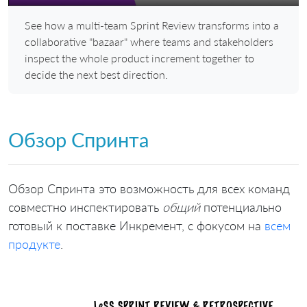
Play
Mute
Settings
Ente
See how a multi-team Sprint Review transforms into a
full
collaborative "bazaar" where teams and stakeholders
inspect the whole product increment together to
decide the next best direction.
Обзор Спринта
Обзор Спринта это возможность для всех команд
совместно инспектировать
общий
потенциально
готовый к поставке Инкремент, с фокусом на
всем
продукте
.