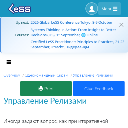
Menu
2026 Global LeSS Conference Tokyo, 8-9 October
Up next:
Systems Thinking in Action: From Insight to Better
Decisions (US), 15 September, 🌐 Online
Courses:
Certified LeSS Practitioner: Principles to Practices, 21-23
September, Utrecht, Нидерланды
Toggle navigation
Overview
Однокомандный Скрам
Управление Релизами
Print
Give Feedback
Управление Релизами
Иногда задают вопрос, как при итеративной