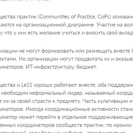
ества практик (Communities of Practice, CoPs) основа
аются на организационной диаграмме. Участие на во
у что у них есть желание учиться и вносить свой вклад
изации не могут формировать или размещать вместе C
ектами. Но организации могут продвигать их и оказы
инаторов, ИТ-инфраструктуру, бюджет.
ества и LeSS хорошо работают вместе; оба поддержи
 необходим неформальный лидер, называемый коорди
е из-за своей страсти к предмету. Часть культивации
инаторов. Иногда координационные активности стано
инатор может перейти в отдельное поддерживающие 
енных координаторов сообществ практик; по иронии с
 практикой, если больше не будут… практиковаться.