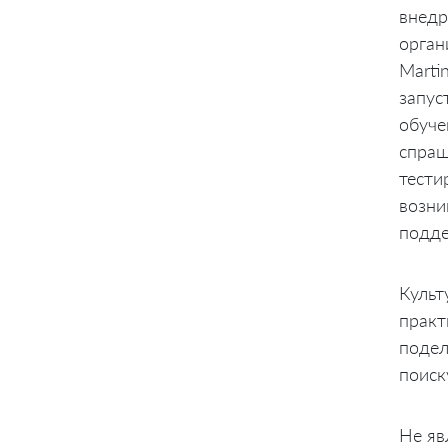
внедр
орган
Marti
запус
обуче
спраш
тести
возни
подде
Культ
практ
подел
поиск
Не яв