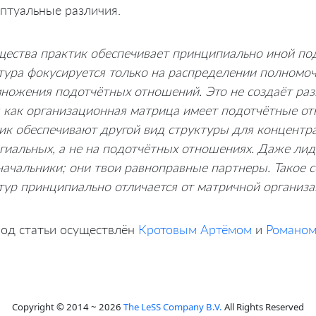
птуальные различия.
ества практик обеспечивает принципиально иной под
тура фокусируется только на распределении полномо
ножения подотчётных отношений. Это не создаёт разн
 как организационная матрица имеет подотчётные от
ик обеспечивают другой вид структуры для концентра
гиальных, а не на подотчётных отношениях. Даже ли
начальники; они твои равноправные партнеры. Такое
тур принципиально отличается от матричной организа
од статьи осуществлён
Кротовым Артёмом
и
Романом
Copyright © 2014 ~ 2026
The LeSS Company B.V.
All Rights Reserved