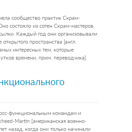
мела сообщество практик Скрам-
Оно состояло из сотен Скрам-мастеров,
ссылки. Каждый год они организовывали
 открытого пространства [англ.
амых интересных тем, которые
утков времени, прим. переводчика].
нкционального
росс-функциональным командам и
heed-Martin [американская военно-
ет назад, когда они только начинали