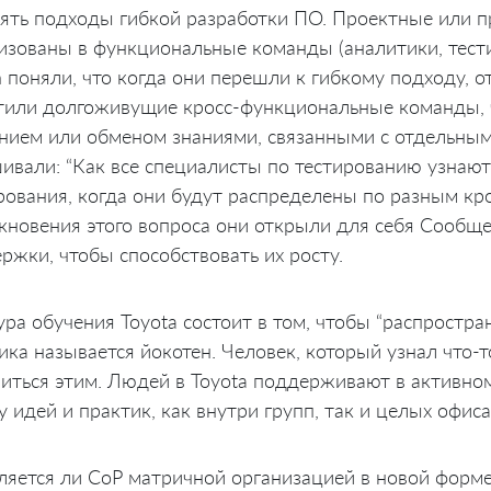
ять подходы гибкой разработки ПО. Проектные или п
изованы в функциональные команды (аналитики, тестир
n поняли, что когда они перешли к гибкому подходу, 
тили долгоживущие кросс-функциональные команды, 
нием или обменом знаниями, связанными с отдельны
ивали: “Как все специалисты по тестированию узнают 
рования, когда они будут распределены по разным к
кновения этого вопроса они открыли для себя Сообще
ржки, чтобы способствовать их росту.
ура обучения Toyota состоит в том, чтобы “распростра
ика называется йокотен. Человек, который узнал что-
иться этим. Людей в Toyota поддерживают в активно
у идей и практик, как внутри групп, так и целых офис
ляется ли CoP матричной организацией в новой форм