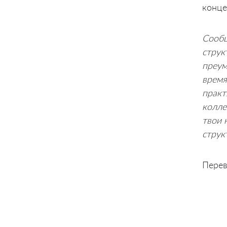
конце
Сообщ
струк
преум
время
практ
колле
твои 
струк
Перев