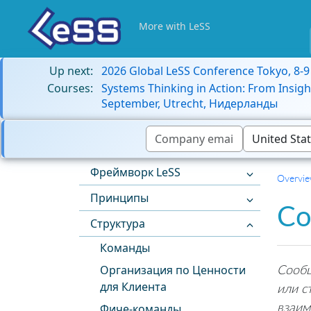
More with LeSS
Up next:
2026 Global LeSS Conference Tokyo, 8-
Courses:
Systems Thinking in Action: From Insigh
September, Utrecht, Нидерланды
Фреймворк LeSS
Overvi
Принципы
Со
Структура
Команды
Сообщ
Организация по Ценности
для Клиента
или с
взаим
Фиче-команды