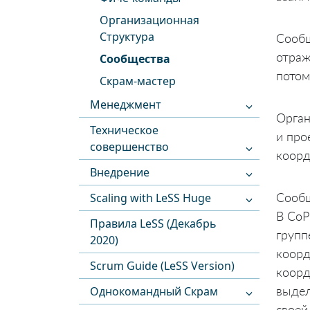
Организационная
Структура
Сообщ
отраж
Сообщества
потом
Скрам-мастер
Менеджмент
Орган
Техническое
и про
совершенство
коорд
Внедрение
Сообщ
Scaling with LeSS Huge
В CoP
Правила LeSS (Декабрь
групп
2020)
коорд
Scrum Guide (LeSS Version)
коорд
выдел
Однокомандный Скрам
своей