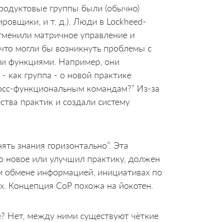
родуктовые группы были (обычно)
овщики, и т. д.). Люди в Lockheed-
отменили матричное управление и
что могли бы возникнуть проблемы с
ми функциями. Например, они
- как группа - о новой практике
росс-функциональным командам?” Из-за
ства практик и создали систему
нять знания горизонтально”. Эта
то новое или улучшил практику, должен
м обмене информацией, инициативах по
ах. Концепция CoP похожа на йокотен.
е? Нет, между ними существуют чёткие