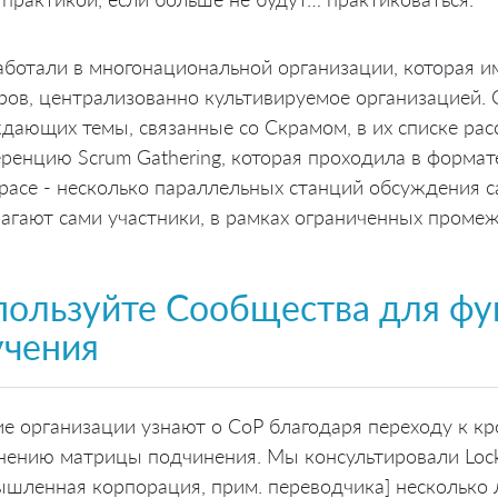
ботали в многонациональной организации, которая и
ров, централизованно культивируемое организацией. 
дающих темы, связанные со Скрамом, в их списке ра
ренцию Scrum Gathering, которая проходила в формате
pace - несколько параллельных станций обсуждения с
агают сами участники, в рамках ограниченных промеж
пользуйте Сообщества для фу
учения
е организации узнают о CoP благодаря переходу к к
нению матрицы подчинения. Мы консультировали Lock
шленная корпорация, прим. переводчика] несколько л