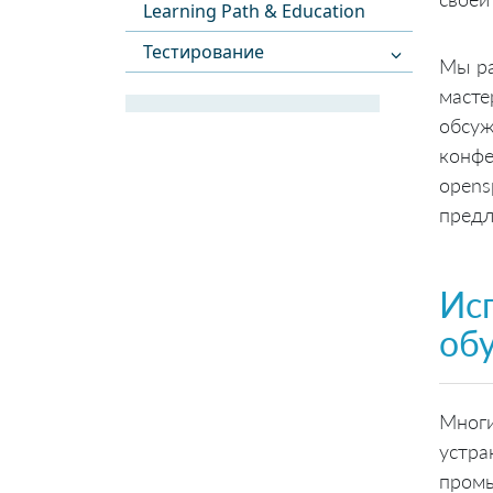
Learning Path & Education
Тестирование
Мы ра
масте
обсуж
конфе
opens
предл
Ис
об
Многи
устра
промы