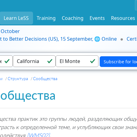
Learn LeSS
Training
Coaching
Events
Resources
9 October
t to Better Decisions (US), 15 September, 🌐 Online
Cert
ew
Структура
Сообщества
общества
ества практик это группы людей, разделяющих общу
трасть к определенной теме, и углубляющих свои знан
одействуя
[WMS02]
.