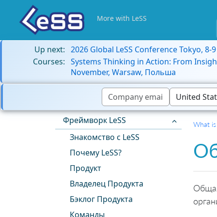
More with LeSS
Up next:
2026 Global LeSS Conference Tokyo, 8-
Courses:
Systems Thinking in Action: From Insigh
November, Warsaw, Польша
Фреймворк LeSS
What is
Знакомство с LeSS
Об
Почему LeSS?
Продукт
Владелец Продукта
Общая
Бэклог Продукта
орган
Команды