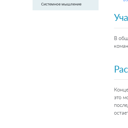
Системное мышление
Уч
В общ
коман
Ра
Конце
это м
после
остае