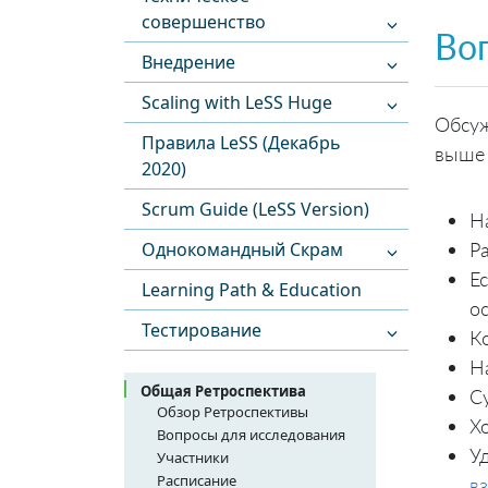
совершенство
Во
Внедрение
Scaling with LeSS Huge
Обсуж
Правила LeSS (Декабрь
выше 
2020)
Scrum Guide (LeSS Version)
Н
Однокомандный Скрам
Р
Е
Learning Path & Education
о
Тестирование
К
Н
Общая Ретроспектива
С
Обзор Ретроспективы
Х
Вопросы для исследования
У
Участники
Расписание
в