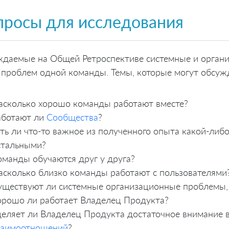
просы для исследования
даемые на Общей Ретроспективе системные и органи
проблем одной команды. Темы, которые могут обсуж
асколько хорошо команды работают вместе?
аботают ли
Сообщества
?
сть ли что-то важное из полученного опыта какой-либо
стальными?
оманды обучаются друг у друга?
асколько близко команды работают с пользователями
уществуют ли системные организационные проблемы, 
орошо ли работает Владелец Продукта?
деляет ли Владелец Продукта достаточное внимание 
заимоотношений
?