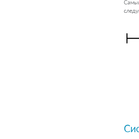
Самый
следу
Си