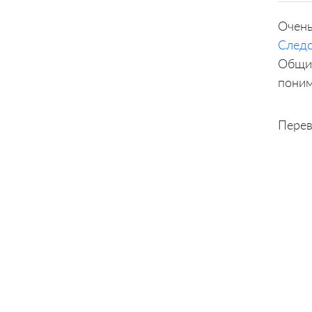
Очень
Следс
Общий
поним
Перев