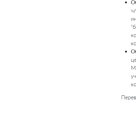
О
ч
и
“
к
к
О
ц
М
у
к
Перев