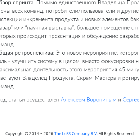
бзор спринта
: Помимо единственного Владельца Прод
лены всех команд, потребители/пользователи и други
нспекции инкремента продукта и новых элементов бэк
базар” или “научная выставка”: большое помещение с 
оторых происходит презентация и обсуждение разраб
оманд.
бщая ретроспектива
: Это новое мероприятие, которо
ель - улучшить систему в целом, вместо фокусировки 
аксимальная длительность этого мероприятия 45 мин
частвуют Владелец Продукта, Скрам-Мастера и ротир
оманд.
од статьи осуществлен
Алексеем Ворониным
и
Серге
Copyright © 2014 ~ 2026
The LeSS Company B.V.
All Rights Reserved