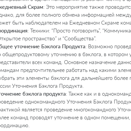
жедневный Скрам
: Это мероприятие также проводитс
днако, для более полного обмена информацией между
ожет быть наблюдателем на Ежедневном Скраме ком
оординация
: Техники: “Просто поговорить”, “Коммуник
Открытое пространство” и “Сообщества”.
бщее уточнение Бэклога Продукта
: Возможно провед
о общепродуктовому уточнению в бэклога, в котором 
редставители всех команд. Основное назначение данн
омандам предпочтительнее работать над какими элемен
ыбрать эти элементы бэклога для дальнейшего более 
ессии Уточнения Бэклога Продукта.
точнение бэклога продукта
: Также как и в однокоман
роведение однокомандного Уточнения Бэклога Продук
рактикой является проведение многокомандного Уточн
олее команд проводят уточнение в одном помещении, 
оординацию.