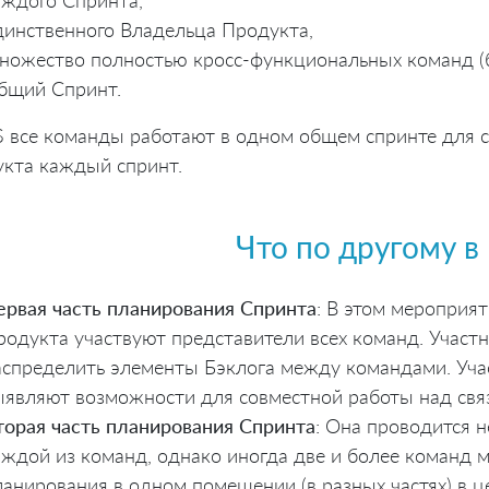
аждого Спринта,
динственного Владельца Продукта,
ножество полностью кросс-функциональных команд (б
бщий Спринт.
S все команды работают в одном общем спринте для с
кта каждый спринт.
Что по другому в
ервая часть планирования Спринта
: В этом мероприя
родукта участвуют представители всех команд. Участ
аспределить элементы Бэклога между командами. Уча
ыявляют возможности для совместной работы над свя
торая часть планирования Спринта
: Она проводится н
аждой из команд, однако иногда две и более команд 
ланирования в одном помещении (в разных частях) в ц