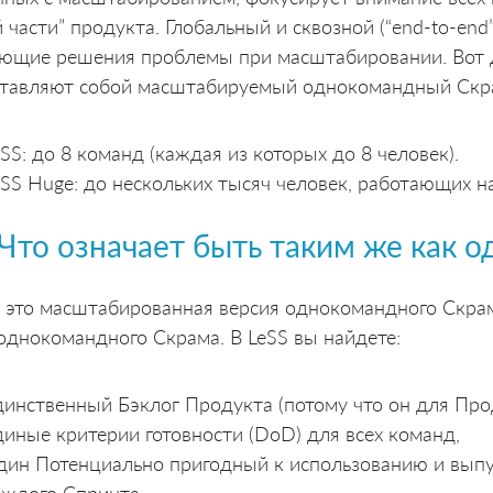
й части” продукта. Глобальный и сквозной (“end-to-end
ющие решения проблемы при масштабировании. Вот д
тавляют собой масштабируемый однокомандный Скр
eSS: до 8 команд (каждая из которых до 8 человек).
eSS Huge: до нескольких тысяч человек, работающих 
Что означает быть таким же как 
- это масштабированная версия однокомандного Скрам
однокомандного Скрама. В LeSS вы найдете:
динственный Бэклог Продукта (потому что он для Прод
диные критерии готовности (DoD) для всех команд,
дин Потенциально пригодный к использованию и выпу