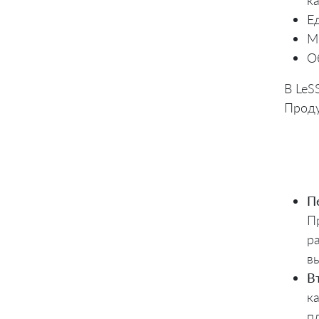
к
Е
М
О
В LeS
Проду
П
П
р
в
В
к
п