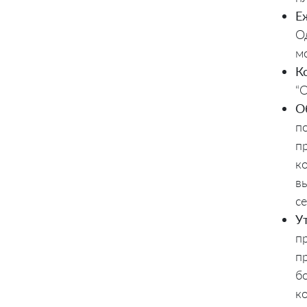
Е
О
м
К
“
О
п
п
к
в
с
У
п
п
б
к