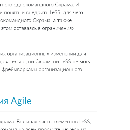
тного однокомандного Скрама. И
 понять и внедрить LeSS, для чего
нокомандного Скрама, а также
 этом оставаясь в ограничениях
ких организационных изменений для
овательно, ни Скрам, ни LeSS не могут
ся фреймворками организационного
я Agile
рама. Большая часть элементов LeSS,
команд на всем продукте нежели на