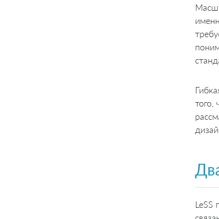
Масшт
именн
требу
поним
станд
Гибка
того,
рассм
дизай
Дв
LeSS 
связа