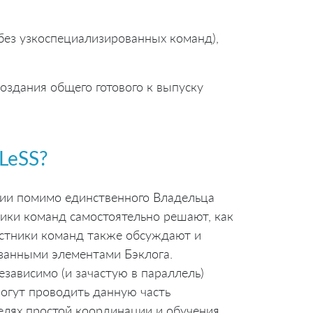
ез узкоспециализированных команд),
оздания общего готового к выпуску
 LeSS?
тии помимо единственного Владельца
ники команд самостоятельно решают, как
стники команд также обсуждают и
занными элементами Бэклога.
езависимо (и зачастую в параллель)
могут проводить данную часть
елях простой координации и обучения.