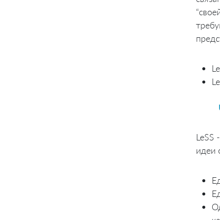
“свое
требу
предс
L
L
LeSS 
идеи 
Е
Е
О