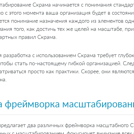
абирование Скрама начинается с понимания стандар
о с этого момента ваша организация будет в состоянии
ется понимание назначения каждого из элементов од
ания того, как достичь тех же целей на масштабе, при
артных правил Скрама.
я разработка с использованием Скрама требует глубо
 чтобы стать по-настоящему гибкой организацией. След
атриваться просто как практики. Скорее, они являют
на.
а фреймворка масштабировани
предлагает два различных фреймворка масштабного Ск
нных с масштабированием, фокусирует внимание всех 