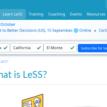
Learn LeSS
Training
Coaching
Events
Resources
9 October
t to Better Decisions (US), 15 September, 🌐 Online
Cert
 LeSS?
at is LeSS?