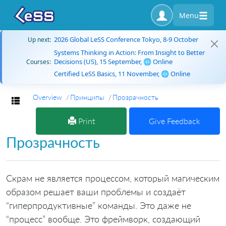
Menu
2026 Global LeSS Conference Tokyo, 8-9 October
Up next:
Systems Thinking in Action: From Insight to Better
Decisions (US), 15 September, 🌐 Online
Courses:
Certified LeSS Basics, 11 November, 🌐 Online
Overview
Принципы
Прозрачность
Toggle navigation
Print
Give Feedback
Прозрачность
Скрам не является процессом, который магическим
образом решает ваши проблемы и создаёт
“гиперпродуктивные” команды. Это даже не
“процесс” вообще. Это фреймворк, создающий