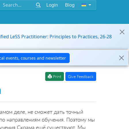
Login
Blog
ified LeSS Practitioner: Principles to Practices, 26-28
Print
Give Feedback
а
самом деле, не сможет дать точный
 по направлениям обучения. Поэтому мы
изучения Скрама ещё существуют. Мы