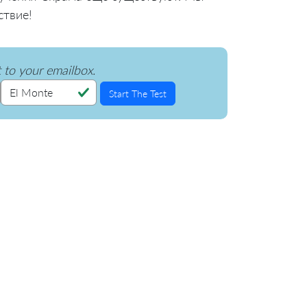
ствие!
t to your emailbox.