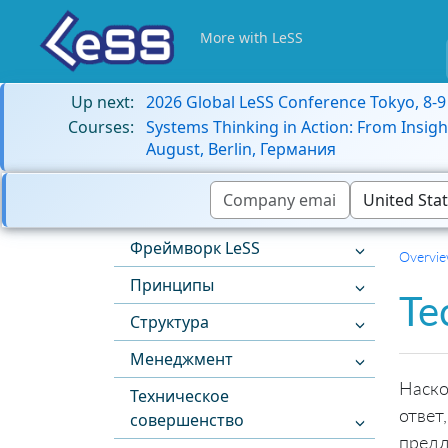
More with LeSS
Up next:
2026 Global LeSS Conference Tokyo, 8-
Courses:
Systems Thinking in Action: From Insigh
August, Berlin, Германия
Фреймворк LeSS
Overvi
Принципы
Те
Структура
Менеджмент
Наско
Техническое
ответ
совершенство
предл